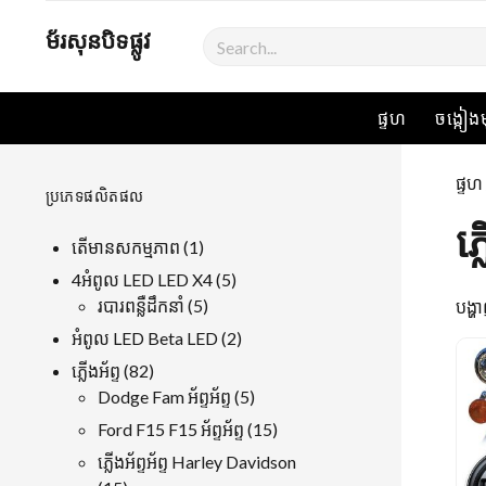
ម័រសុនបិទផ្លូវ
ការឆេកឆេ
ផ្ទហ
ចង្កៀង
ផ្ទហ
ប្រភេទផលិតផល
ភ
1
តើមានសកម្មភាព
1
ផលិតផល
5
4អំពូល LED LED X4
5
5
ផលិតផល
របារពន្លឺដឹកនាំ
5
បង្
ផលិតផល
2
អំពូល LED Beta LED
2
ផលិតផល
82
ភ្លើងអ័ព្ទ
82
ផលិតផល
5
Dodge Fam អ័ព្ទអ័ព្ទ
5
ផលិតផល
15
Ford F15 F15 អ័ព្ទអ័ព្ទ
15
ផលិតផល
ភ្លើងអ័ព្ទអ័ព្ទ Harley Davidson