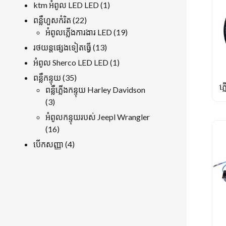
ផលិតផល
1
ktm អំពូល LED LED
1
ផលិតផល
22
ពន្លឺហួសកំរិត
22
ផលិតផល
19
អំពូលភ្លើងការងារ LED
19
ផលិតផល
13
រថយន្តផ្សេងទៀតធ្វើ
13
ផលិតផល
1
អំពូល Sherco LED LED
1
ផលិតផល
35
ពន្លឺកន្ទុយ
35
ភ្
ផលិតផល
ពន្លឺភ្លើងកន្ទុយ Harley Davidson
3
3
ផលិតផល
អំពូលកន្ទុយរបស់ Jeepl Wrangler
16
16
ផលិតផល
4
បើកសញ្ញា
4
ផលិតផល