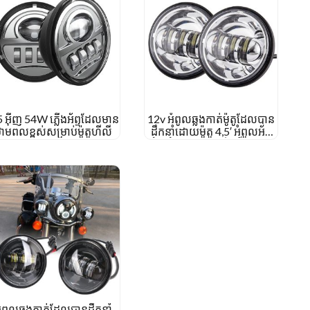
5 អ៊ីញ 54W ភ្លើងអ័ព្ទដែលមាន
12v អំពូលឆ្លងកាត់ម៉ូតូដែលបាន
ាមពលខ្ពស់សម្រាប់ម៉ូតូហីលី
ដឹកនាំដោយម៉ូតូ 4,5′ អំពូលអ័ព្ទ
ដឹកនាំសម្រាប់ហាលីដាវីដសុន 4
1/2 ចង្កៀងអ័ព្ទជុំអ៊ីញ
ំពូលឆ្លងកាត់ដែលបានដឹកនាំ