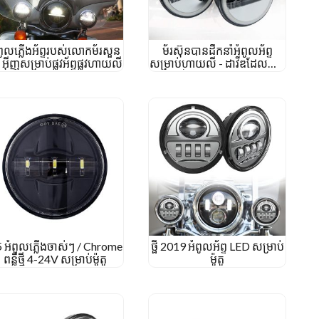
ពូលភ្លើងអ័ព្ទរបស់លោកម័រសួន
ម័រស៊ុនបានដឹកនាំអំពូលអ័ព្ទ
អ៊ីញសម្រាប់ផ្លូវអ័ព្ទផ្លូវហាយលី
សម្រាប់ហាយលី - ដាវីឌដែលមាន
ចង្កៀងអ័ព្ទរបស់ Angel ដែលមាន
ពន្លឺព្រះអាទិត្យ DRL
5 អំពូលភ្លើងចាស់ៗ / Chrome
ថ្ផី 2019 អំពូលអ័ព្ទ LED សម្រាប់
ពន្លឺថ្មី 4-24V សម្រាប់ម៉ូតូ
ម៉ូតូ