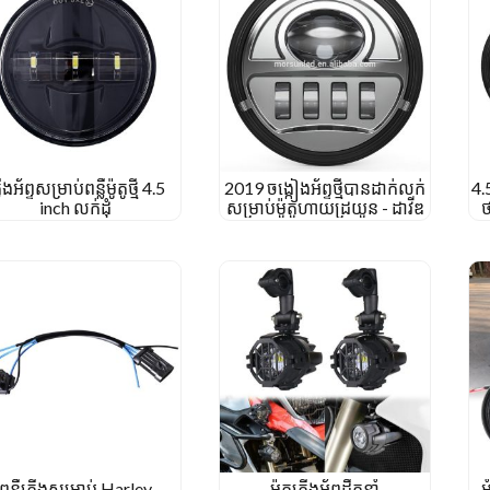
លើងអ័ព្ទសម្រាប់ពន្លឺម៉ូតូថ្មី 4.5
2019 ចង្កៀងអ័ព្ទថ្មីបានដាក់លក់
4.
inch លក់ដុំ
សម្រាប់ម៉ូតូហាយដ្រយូន - ដាវីឌ
ថ
ពន្លឺភ្លើងសម្រាប់ Harley
ម៉ូតូភ្លើងអ័ព្ទដឹកនាំ
អ