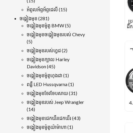
15
15
ផលិតផល
15
អំពូលអ័ព្ទអ័ព្ទជេលី
15
ផលិតផល
281
ចង្កៀងមុខ
281
ប្រ
ផលិតផល
5
ចង្កៀងមុខម៉ូតូ BMW
5
ដឹក
Ha
ផលិតផល
ចង្កៀងមុខចង្កៀងមុខរបស់ Chevy
5
5
ផលិតផល
2
ចង្កៀងមុខរបស់ហ្វដ
2
ផលិតផល
ចង្កៀងមុខក្បាល Harley
45
Davidson
45
ផលិតផល
1
ចង្កៀងមុខម៉ូតូហុងដា
1
ផលិតផល
1
ពន្លឺ LED Hussqvarna
1
ផលិតផល
31
ចង្កៀងមុខចែវចែបសាយ
31
ផលិតផល
ចង្កៀងមុខរបស់ Jeep Wrangler
4.
14
14
ផលិតផល
43
ចង្កៀងមុខជេកឃឺរជេកឃឺរ
43
ផលិតផល
1
ចង្កៀងមុខម៉ូតូយ៉ាម៉ាហា
1