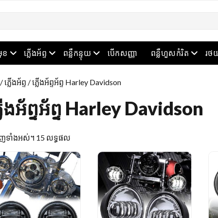
ម៉ឺនុយបើក
ម៉ឺនុយបើក
ម៉ឺនុយបើក
ម៉ឺនុយបើ
មុខ
ភ្លើងអ័ព្ទ
ពន្លឺកន្ទុយ
បើកសញ្ញា
ពន្លឺហួសកំរិត
រថយ
/
ភ្លើងអ័ព្ទ
/ ភ្លើងអ័ព្ទអ័ព្ទ Harley Davidson
្លើងអ័ព្ទអ័ព្ទ Harley Davidson
តម្រៀប
ហាញទាំងអស់។ 15 លទ្ធផល
តាម
ចុង
ក្រោយ