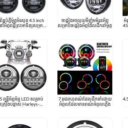
ព័ន្ធបំភ្លឺម៉ូតូម័រសុន 4.5 inch
ចង្កៀងអាលុយមីញ៉ូមម័រុនអ័ព្ទ
អំ
នាំអ័ព្ទពន្លឺព្រះអាទិត្យសម្រាប់
សម្រាប់ចង្កៀងអ័ព្ទដែលដឹកនាំម៉ូតូ
45 
rley Electra Glide Glide
Ultra
5 ពន្លឺអ័ព្ទអ័ព្ទ LED សម្រាប់
7 អុជពហុពណ៌ដែលដឹកនាំដោយ
4.
គ្រឿងបន្លាស់ Harleys-
អំពូលដែលមានពណ៌អំពូលភ្លើង
Davidsons អំពូលអំពូល