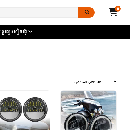
0
ក
ម៉ឺនុយបើក
ន្តផ្សេងទៀតធ្វើ