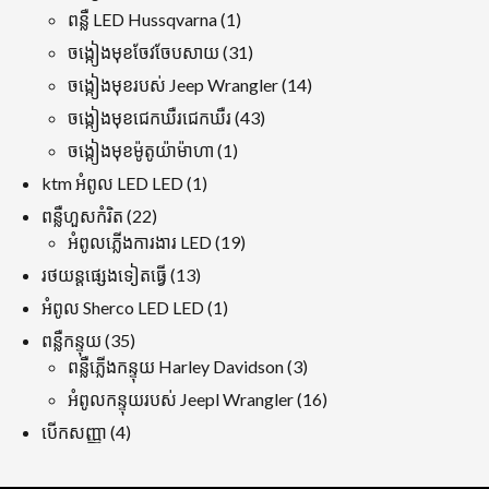
ផលិតផល
1
ពន្លឺ LED Hussqvarna
1
ផលិតផល
31
ចង្កៀងមុខចែវចែបសាយ
31
ផលិតផល
14
ចង្កៀងមុខរបស់ Jeep Wrangler
14
ផលិតផល
43
ចង្កៀងមុខជេកឃឺរជេកឃឺរ
43
ផលិតផល
1
ចង្កៀងមុខម៉ូតូយ៉ាម៉ាហា
1
ផលិតផល
1
ktm អំពូល LED LED
1
ផលិតផល
22
ពន្លឺហួសកំរិត
22
ផលិតផល
19
អំពូលភ្លើងការងារ LED
19
ផលិតផល
13
រថយន្តផ្សេងទៀតធ្វើ
13
ផលិតផល
1
អំពូល Sherco LED LED
1
ផលិតផល
35
ពន្លឺកន្ទុយ
35
ផលិតផល
3
ពន្លឺភ្លើងកន្ទុយ Harley Davidson
3
ផលិតផល
16
អំពូលកន្ទុយរបស់ Jeepl Wrangler
16
ផលិតផល
4
បើកសញ្ញា
4
ផលិតផល