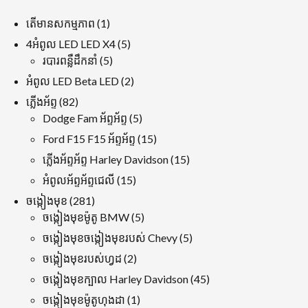
1
តើមានសកម្មភាព
1
ផលិតផល
5
4អំពូល LED LED X4
5
5
ផលិតផល
របារពន្លឺដឹកនាំ
5
ផលិតផល
2
អំពូល LED Beta LED
2
ផលិតផល
82
ភ្លើងអ័ព្ទ
82
ផលិតផល
5
Dodge Fam អ័ព្ទអ័ព្ទ
5
ផលិតផល
15
Ford F15 F15 អ័ព្ទអ័ព្ទ
15
ផលិតផល
15
ភ្លើងអ័ព្ទអ័ព្ទ Harley Davidson
15
ផលិតផល
15
អំពូលអ័ព្ទអ័ព្ទជេលី
15
ផលិតផល
281
ចង្កៀងមុខ
281
ផលិតផល
5
ចង្កៀងមុខម៉ូតូ BMW
5
ផលិតផល
5
ចង្កៀងមុខចង្កៀងមុខរបស់ Chevy
5
ផលិតផល
2
ចង្កៀងមុខរបស់ហ្វដ
2
ផលិតផល
45
ចង្កៀងមុខក្បាល Harley Davidson
45
ផលិតផល
1
ចង្កៀងមុខម៉ូតូហុងដា
1