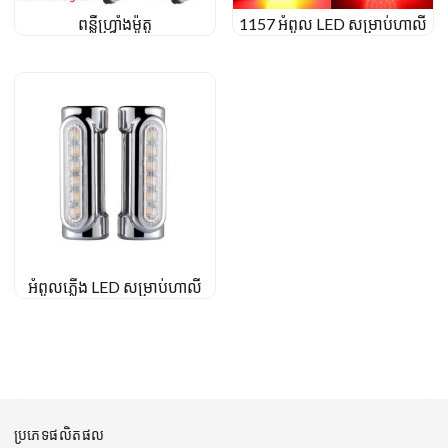
ពន្លឺហ្វ្រាំងម៉ូតូ
1157 អំពូល LED សម្រាប់ហាលី
អំពូលភ្លើង LED សម្រាប់ហាលី
ប្រភេទផលិតផល