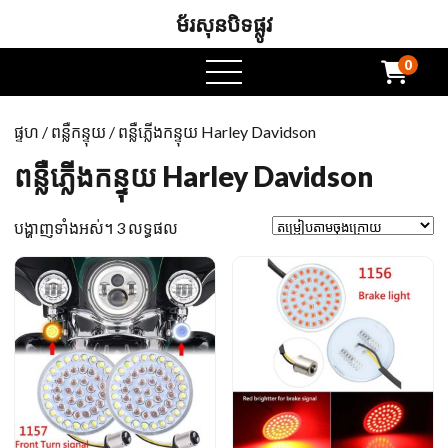
ម័រសុនបិទផ្លូវ
0
ម៉ឺនុយបើក
ផ្ទហ
/
ពន្លឺកន្ទុយ
/ ពន្លឺភ្លើងកន្ទុយ Harley Davidson
ពន្លឺភ្លើងកន្ទុយ Harley Davidson
តម្រៀប
បង្ហាញទាំងអស់។ 3 លទ្ធផល
តាម
ចុង
ក្រោយ