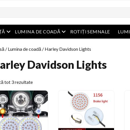
Meniu Deschide
Meniu Deschide
ȚĂ
LUMINA DE COADĂ
ROTIȚI SEMNALE
LUM
să
/
Lumina de coadă
/ Harley Davidson Lights
arley Davidson Lights
Sortat
ă tot 3 rezultate
după
cel
mai
târziu