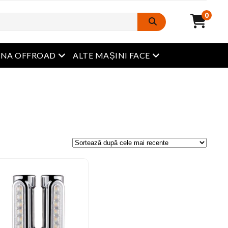
0
Meniu Deschide
Meniu Deschide
INA OFFROAD
ALTE MAȘINI FACE