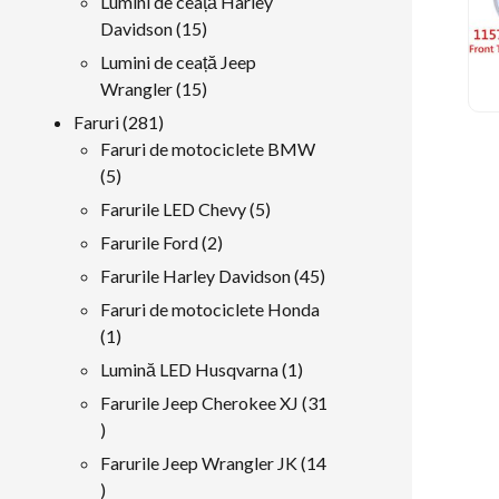
Lumini de ceață Harley
15
Davidson
15
produse
Lumini de ceață Jeep
15
Wrangler
15
produse
281
Faruri
281
produse
Faruri de motociclete BMW
5
5
produse
5
Farurile LED Chevy
5
produse
2
Farurile Ford
2
produse
45
Farurile Harley Davidson
45
produse
Faruri de motociclete Honda
1
1
produs
1
Lumină LED Husqvarna
1
produs
Farurile Jeep Cherokee XJ
31
31
produse
Farurile Jeep Wrangler JK
14
14