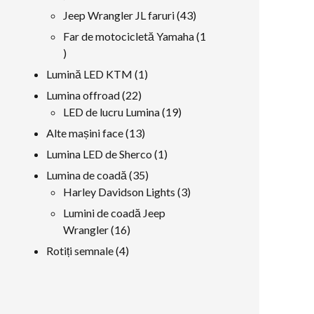
produse
43
Jeep Wrangler JL faruri
43
produse
Far de motocicletă Yamaha
1
1
produs
1
Lumină LED KTM
1
produs
22
Lumina offroad
22
produse
19
LED de lucru Lumina
19
produse
13
Alte mașini face
13
produse
1
Lumina LED de Sherco
1
produs
35
Lumina de coadă
35
produse
3
Harley Davidson Lights
3
produse
Lumini de coadă Jeep
16
Wrangler
16
produse
4
Rotiți semnale
4
produse