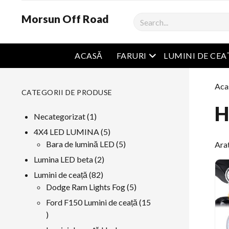
Morsun Off Road
Căutare
Meniu Deschide
ACASĂ
FARURI
LUMINI DE CEA
Aca
CATEGORII DE PRODUSE
H
1
Necategorizat
1
produs
5
4X4 LED LUMINA
5
produse
5
Bara de lumină LED
5
Arat
produse
2
Lumina LED beta
2
produse
82
Lumini de ceață
82
produse
5
Dodge Ram Lights Fog
5
produse
Ford F150 Lumini de ceață
15
15
produse