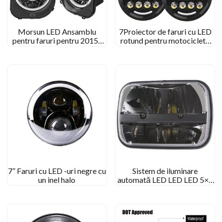
Morsun LED Ansamblu
7Proiector de faruri cu LED
pentru faruri pentru 2015-
rotund pentru motocicleta
2021 Jeep Renegade cu
Land Rover Royal Enfield
lumină de zi în timpul zilei
Motorcycle
7” Faruri cu LED -uri negre cu
Sistem de iluminare
un inel halo
automată LED LED LED 5×7
Far pentru Jeep Wrangler YJ
XJ Comanche MJ