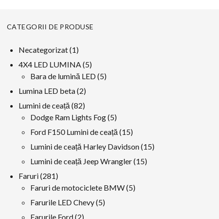
CATEGORII DE PRODUSE
1
Necategorizat
1
produs
5
4X4 LED LUMINA
5
produse
5
Bara de lumină LED
5
produse
2
Lumina LED beta
2
produse
82
Lumini de ceață
82
produse
5
Dodge Ram Lights Fog
5
produse
15
Ford F150 Lumini de ceață
15
produse
15
Lumini de ceață Harley Davidson
15
produse
15
Lumini de ceață Jeep Wrangler
15
produse
281
Faruri
281
produse
5
Faruri de motociclete BMW
5
produse
5
Farurile LED Chevy
5
produse
2
Farurile Ford
2