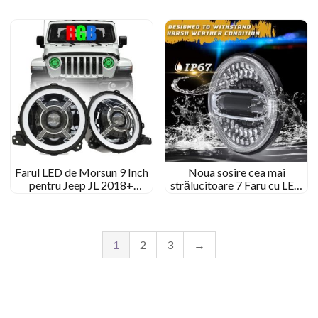
Wrangler JL cu semnal de
încercare DRL pentru Jeep JL
Farul LED de Morsun 9 Inch
Noua sosire cea mai
pentru Jeep JL 2018+
strălucitoare 7 Faru cu LED
Sport/Rubicon/Sahara/Moab
inch pentru Jeep JK JL 108W
6500lm LED cu motocicletă
pentru Harleys-Davidson
1
2
3
→