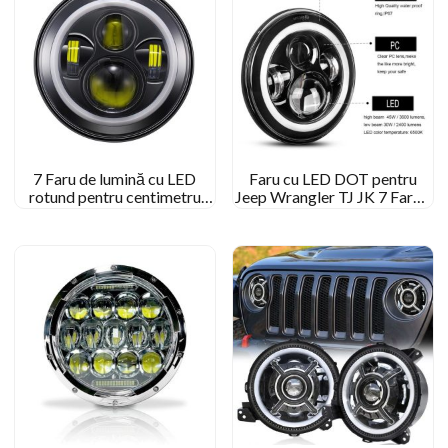
7 Faru de lumină cu LED
Faru cu LED DOT pentru
rotund pentru centimetru
Jeep Wrangler TJ JK 7 Faruri
pentru Jeep Wrangler JK TJ
de inch pentru Harley-
CJ
Davison