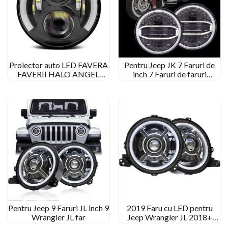
Proiector auto LED FAVERA
Pentru Jeep JK 7 Faruri de
FAVERII HALO ANGEL
inch 7 Faruri de faruri
EYES DRL 7 Fulturi LED cu
Motorycle
centimetru pentru
motocicleta auto 7” Far
rotund cu LED
Pentru Jeep 9 Faruri JL inch 9
2019 Faru cu LED pentru
Wrangler JL far
Jeep Wrangler JL 2018+
Plugați și jucați faruri