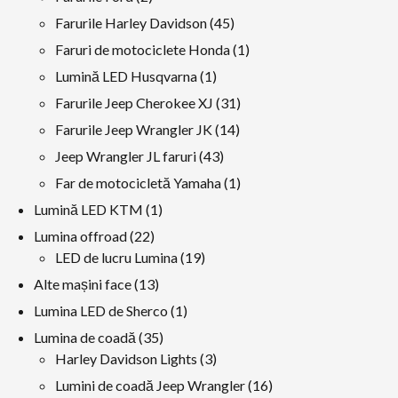
produse
45
Farurile Harley Davidson
45
produse
1
Faruri de motociclete Honda
1
produs
1
Lumină LED Husqvarna
1
produs
31
Farurile Jeep Cherokee XJ
31
produse
14
Farurile Jeep Wrangler JK
14
produse
43
Jeep Wrangler JL faruri
43
produse
1
Far de motocicletă Yamaha
1
produs
1
Lumină LED KTM
1
produs
22
Lumina offroad
22
produse
19
LED de lucru Lumina
19
produse
13
Alte mașini face
13
produse
1
Lumina LED de Sherco
1
produs
35
Lumina de coadă
35
produse
3
Harley Davidson Lights
3
produse
16
Lumini de coadă Jeep Wrangler
16