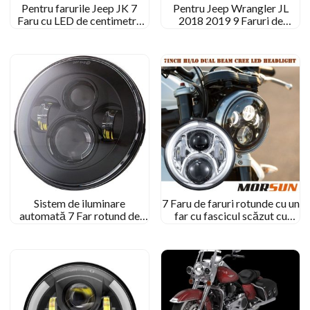
Pentru farurile Jeep JK 7
Pentru Jeep Wrangler JL
Faru cu LED de centimetru
2018 2019 9 Faruri de
pentru farurile Jeep Halo
centimetru pentru Jeep
Gladiator 2020 Faruri
Sistem de iluminare
7 Faru de faruri rotunde cu un
automată 7 Far rotund de
far cu fascicul scăzut cu
centimetru cu un far cu LED
fascicul scăzut pentru jeep jk
cu fascicul scăzut pentru
offroad/harley motocicletă
motocicletă pentru
7” Far rotund
Hummer/pentru Royal
Enfield