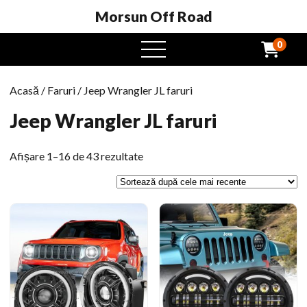
Morsun Off Road
0
Meniu
Deschide
Acasă
/
Faruri
/ Jeep Wrangler JL faruri
Jeep Wrangler JL faruri
Sortat
Afișare 1–16 de 43 rezultate
după
cel
mai
târziu