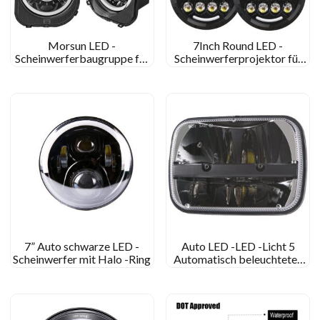
Morsun LED -
7Inch Round LED -
Scheinwerferbaugruppe für
Scheinwerferprojektor für
2015-2021 Jeep Renegade
Land Rover Defender Royal
mit tagsüber Lauflicht
Enfield Motorrad
7” Auto schwarze LED -
Auto LED -LED -Licht 5
Scheinwerfer mit Halo -Ring
Automatisch beleuchtetes
System 5×7 Scheinwerfer für
Jeep Wrangler YJ XJ
Comanche MJ