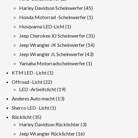
Produkte
45
Harley Davidson Scheinwerfer
45
Produkte
1
Honda Motorrad -Scheinwerfer
1
Produkt
1
Husqvarna LED-Licht
1
Produkt
31
Jeep Cherokee XJ Scheinwerfer
31
Produkte
14
Jeep Wrangler JK Scheinwerfer
14
Produkte
43
Jeep Wrangler JL Scheinwerfer
43
Produkte
1
Yamaha Motorradscheinwerfer
1
Produkt
1
KTM LED -Licht
1
Produkt
22
Offroad -Licht
22
Produkte
19
LED -Arbeitslicht
19
Produkte
13
Anderes Auto macht
13
Produkte
1
Sherco LED -Licht
1
Produkt
35
Rücklicht
35
Produkte
3
Harley Davidson Rücklichter
3
Produkte
16
Jeep Wrangler Rücklichter
16