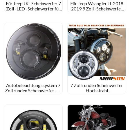
Für Jeep JK -Scheinwerfer 7
Für Jeep Wrangler JL 2018
Zoll -LED -Scheinwerfer für
2019 9 Zoll -Scheinwerfer
Jeep Halo -Scheinwerfer
für Jeep Gladiator 2020
Scheinwerfer
Autobeleuchtungssystem 7
7 Zoll runden Scheinwerfer
Zoll runden Scheinwerfer mit
Hochstrahl
hohem LED -Scheinwerfer
Lichtscheinwerfer für Jeep
für Motorrad für
JK Offroad/Harley
Hummer/für Royal Enfield
Motorradscheinwerfer 7”
Runde Scheinwerfer