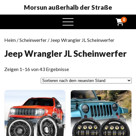
Morsun außerhalb der Straße
0
Öffnen
Sie
das
Heim
/
Scheinwerfer
/ Jeep Wrangler JL Scheinwerfer
Menü
Jeep Wrangler JL Scheinwerfer
Sortiert
Zeigen 1–16 von 43 Ergebnisse
nach
neuesten