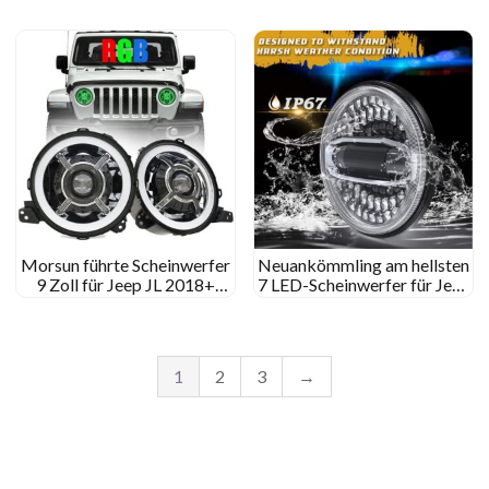
Scheinwerferfabrikpreis
-Scheinwerfer mit DRL
Trunning Signal für Jeep JL
Morsun führte Scheinwerfer
Neuankömmling am hellsten
9 Zoll für Jeep JL 2018+
7 LED-Scheinwerfer für Jeep
Sport/Rubicon/Sahara/Moab
JK JL 108W 6500LM
Motorrad-LED-
Scheinwerfer für Harleys-
Davidson
1
2
3
→