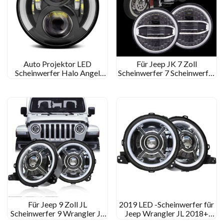
Auto Projektor LED
Für Jeep JK 7 Zoll
Scheinwerfer Halo Angel
Scheinwerfer 7 Scheinwerfer
Eyes Drl 7 Inch -LED -
Motorycle -Scheinwerfer
Scheinwerfer für Auto -
Motorrad 7” Runde LED -
Scheinwerfer
Für Jeep 9 Zoll JL
2019 LED -Scheinwerfer für
Scheinwerfer 9 Wrangler JL
Jeep Wrangler JL 2018+
Scheinwerfer 108W JL
Plug -and -Play -Wrangler JL