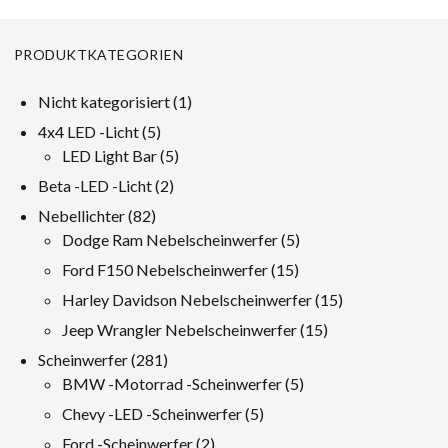
PRODUKTKATEGORIEN
1
Nicht kategorisiert
1
Produkt
5
4x4 LED -Licht
5
Produkte
5
LED Light Bar
5
Produkte
2
Beta -LED -Licht
2
Produkte
82
Nebellichter
82
Produkte
5
Dodge Ram Nebelscheinwerfer
5
Produkte
15
Ford F150 Nebelscheinwerfer
15
Produkte
15
Harley Davidson Nebelscheinwerfer
15
Produkte
15
Jeep Wrangler Nebelscheinwerfer
15
Produkte
281
Scheinwerfer
281
Produkte
5
BMW -Motorrad -Scheinwerfer
5
Produkte
5
Chevy -LED -Scheinwerfer
5
Produkte
2
Ford -Scheinwerfer
2