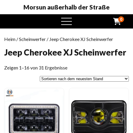
Morsun außerhalb der Straße
0
Öffnen
Sie
das
Heim
/
Scheinwerfer
/ Jeep Cherokee XJ Scheinwerfer
Menü
Jeep Cherokee XJ Scheinwerfer
Sortiert
Zeigen 1–16 von 31 Ergebnisse
nach
neuesten