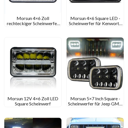
Morsun 4×6 Zoll
Morsun 4×6 Square LED -
rechteckiger Scheinwerfer
Scheinwerfer für Kenworth
für Peterbilt Kenworth für
T800 T400 Black Chrome
Freighliner Healight
Scheinwerfer Projektor
Projector mit Halo
Morsun 12V 4×6 Zoll LED
Morsun 5×7 Inch Square -
Square Scheinwerf
Scheinwerfer für Jeep GMC
Ford Chevrolet LED -
Scheinwerferprojektor