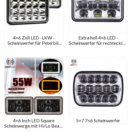
4×6 Zoll LED -LKW -
Extra hell 4×6 LED -
Scheinwerfer für Peterbilt
Scheinwerfer für rechteckige
Rechteckige Scheinwerfer
Auto -LED -
für Motorrad
Scheinwerferbaugruppe für
Peterbilt/Kenworth
4×6 Inch LED Square
5×7 7×6 Scheinwerfer
Scheinwerge mit Hi/Lo Beam
für Jeep & Für Kenworth