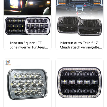
Morsun Square LED -
Morsun Auto Teile 5×7”
Scheinwerfer für Jeep
Quadratisch versiegelte
Wrangler 5x7inch
Strahlscheinwerfer für Jeep
Hochstrahl -
Cherokee XJ YJ
Scheinwerferprojektor