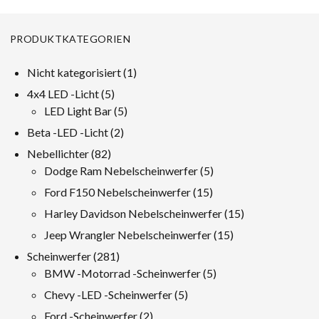
PRODUKTKATEGORIEN
1
Nicht kategorisiert
1
Produkt
5
4x4 LED -Licht
5
Produkte
5
LED Light Bar
5
Produkte
2
Beta -LED -Licht
2
Produkte
82
Nebellichter
82
Produkte
5
Dodge Ram Nebelscheinwerfer
5
Produkte
15
Ford F150 Nebelscheinwerfer
15
Produkte
15
Harley Davidson Nebelscheinwerfer
15
Produkte
15
Jeep Wrangler Nebelscheinwerfer
15
Produkte
281
Scheinwerfer
281
Produkte
5
BMW -Motorrad -Scheinwerfer
5
Produkte
5
Chevy -LED -Scheinwerfer
5
Produkte
2
Ford -Scheinwerfer
2