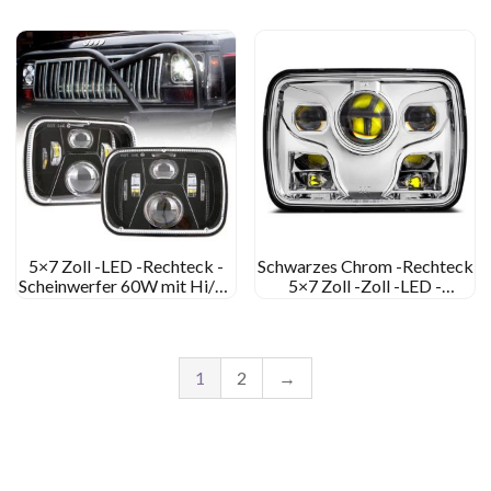
5×7 Zoll -LED -Rechteck -
Schwarzes Chrom -Rechteck
Scheinwerfer 60W mit Hi/Lo
5×7 Zoll -Zoll -LED -
Beam für Jeep YJ XJ MJ &
Headligt 12V 24 V
Für Offroad
Scheinwerfer
1
2
→