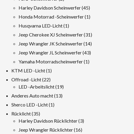
Produkte
45
Harley Davidson Scheinwerfer
45
Produkte
1
Honda Motorrad -Scheinwerfer
1
Produkt
1
Husqvarna LED-Licht
1
Produkt
31
Jeep Cherokee XJ Scheinwerfer
31
Produkte
14
Jeep Wrangler JK Scheinwerfer
14
Produkte
43
Jeep Wrangler JL Scheinwerfer
43
Produkte
1
Yamaha Motorradscheinwerfer
1
Produkt
1
KTM LED -Licht
1
Produkt
22
Offroad -Licht
22
Produkte
19
LED -Arbeitslicht
19
Produkte
13
Anderes Auto macht
13
Produkte
1
Sherco LED -Licht
1
Produkt
35
Rücklicht
35
Produkte
3
Harley Davidson Rücklichter
3
Produkte
16
Jeep Wrangler Rücklichter
16