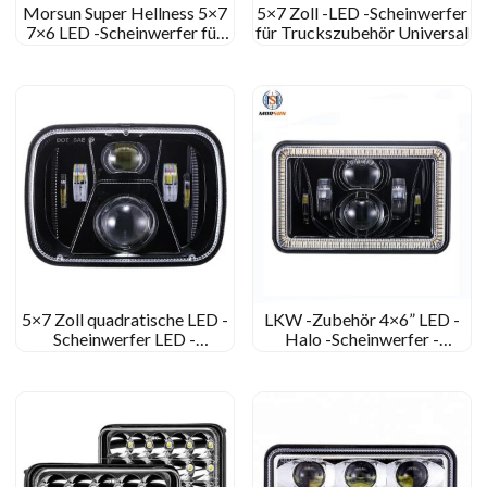
Morsun Super Hellness 5×7
5×7 Zoll -LED -Scheinwerfer
7×6 LED -Scheinwerfer für
für Truckszubehör Universal
Cherokee XJ H4
5×7 Zoll quadratische LED -
LKW -Zubehör 4×6” LED -
Scheinwerfer LED -
Halo -Scheinwerfer -
Glühbirnen
Autobeleuchtungssystem