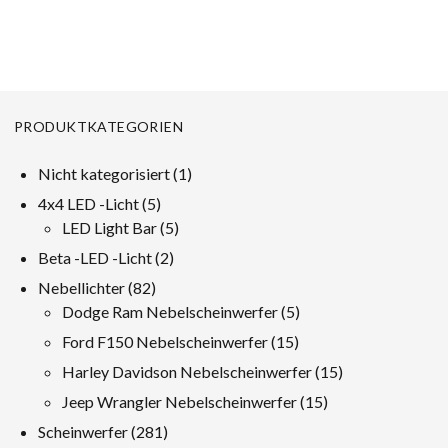
Kenworth T400 T600 T800
W900B W900L
PRODUKTKATEGORIEN
1
Nicht kategorisiert
1
Produkt
5
4x4 LED -Licht
5
Produkte
5
LED Light Bar
5
Produkte
2
Beta -LED -Licht
2
Produkte
82
Nebellichter
82
Produkte
5
Dodge Ram Nebelscheinwerfer
5
Produkte
15
Ford F150 Nebelscheinwerfer
15
Produkte
15
Harley Davidson Nebelscheinwerfer
15
Produkte
15
Jeep Wrangler Nebelscheinwerfer
15
Produkte
281
Scheinwerfer
281