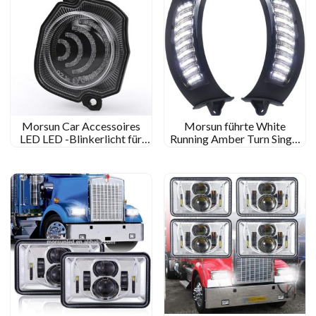
Morsun Car Accessoires
Morsun führte White
LED LED -Blinkerlicht für
Running Amber Turn Singal
Suzuki Jimny 2018 2019
Light für Harley- Davidson
2020 E-Mark Amber
Road Glide 2015+