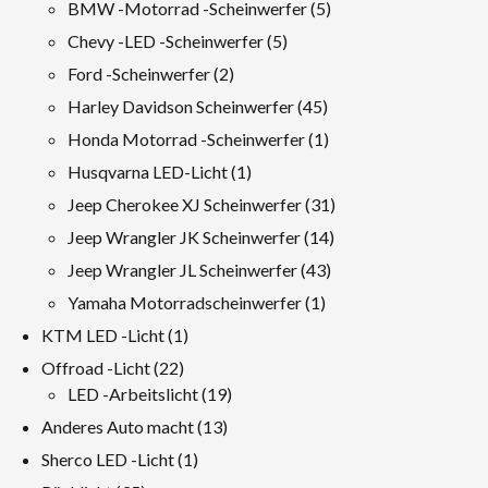
Produkte
5
BMW -Motorrad -Scheinwerfer
5
Produkte
5
Chevy -LED -Scheinwerfer
5
Produkte
2
Ford -Scheinwerfer
2
Produkte
45
Harley Davidson Scheinwerfer
45
Produkte
1
Honda Motorrad -Scheinwerfer
1
Produkt
1
Husqvarna LED-Licht
1
Produkt
31
Jeep Cherokee XJ Scheinwerfer
31
Produkte
14
Jeep Wrangler JK Scheinwerfer
14
Produkte
43
Jeep Wrangler JL Scheinwerfer
43
Produkte
1
Yamaha Motorradscheinwerfer
1
Produkt
1
KTM LED -Licht
1
Produkt
22
Offroad -Licht
22
Produkte
19
LED -Arbeitslicht
19
Produkte
13
Anderes Auto macht
13
Produkte
1
Sherco LED -Licht
1
Produkt