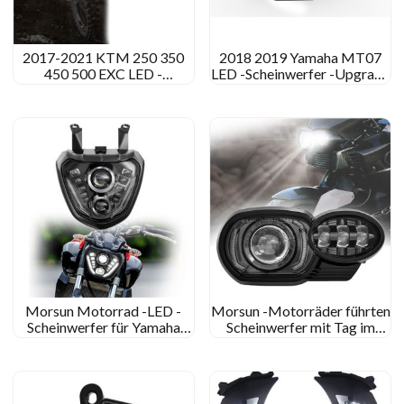
2017-2021 KTM 250 350
2018 2019 Yamaha MT07
450 500 EXC LED -
LED -Scheinwerfer -Upgrade
Scheinwerfer KTM 690 SMC
für Yamaha MT 09 Fz 09
R LED Scheinwerfer Dirtbike
MT09 FZ09 2014 2015
125 SXF
2016
Morsun Motorrad -LED -
Morsun -Motorräder führten
Scheinwerfer für Yamaha
Scheinwerfer mit Tag im
MT 07 Fz 07 MT07 mt-07
Laufe der Tageszeitung für
Fz-07 2014+ DRL Lights
2005-2009 BMW K1200R
Projector
K1300R