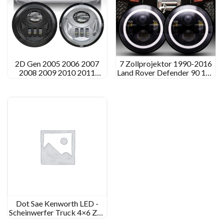
2D Gen 2005 2006 2007
7 Zollprojektor 1990-2016
2008 2009 2010 2011
Land Rover Defender 90 110
Toyota Tacoma LED -
LED -Scheinwerfer Upgrade
Nebelscheinwerfer -Kit -
Landrover verbessern
Upgrade
Dot Sae Kenworth LED -
Scheinwerfer Truck 4×6 Zoll
-LED -Scheinwerfer für