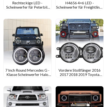
Rechteckige LED -
H4656 4×6 LED -
Scheinwerfer für Peterbilt
Scheinwerfer für Freightliner
379 378 357 Peterbilt 379
FLD120 FLD132 FLD112
Aftermarket -
4×6 LED -Projektor -
Scheinwerferkonvertierung
Scheinwerfer
7 Inch Round Mercedes G -
Vordere Stoßfänger 2016
Klasse Scheinwerfer Halo
2017 2018 2019 Toyota
Mercedes Benz G Klasse
Tacoma LED -
LED -Scheinwerfer Ersatz
Nebelscheinwerfer