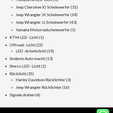
Produkt
31
Jeep Cherokee XJ Scheinwerfer
31
Produkte
14
Jeep Wrangler JK Scheinwerfer
14
Produkte
43
Jeep Wrangler JL Scheinwerfer
43
Produkte
1
Yamaha Motorradscheinwerfer
1
Produkt
1
KTM LED -Licht
1
Produkt
22
Offroad -Licht
22
Produkte
19
LED -Arbeitslicht
19
Produkte
13
Anderes Auto macht
13
Produkte
1
Sherco LED -Licht
1
Produkt
35
Rücklicht
35
Produkte
3
Harley Davidson Rücklichter
3
Produkte
16
Jeep Wrangler Rücklichter
16
Produkte
4
Signale drehen
4
Produkte