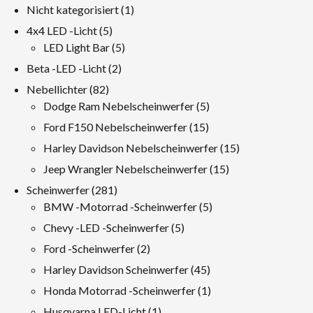
1
Nicht kategorisiert
1
Produkt
5
4x4 LED -Licht
5
Produkte
5
LED Light Bar
5
Produkte
2
Beta -LED -Licht
2
Produkte
82
Nebellichter
82
Produkte
5
Dodge Ram Nebelscheinwerfer
5
Produkte
15
Ford F150 Nebelscheinwerfer
15
Produkte
15
Harley Davidson Nebelscheinwerfer
15
Produkte
15
Jeep Wrangler Nebelscheinwerfer
15
Produkte
281
Scheinwerfer
281
Produkte
5
BMW -Motorrad -Scheinwerfer
5
Produkte
5
Chevy -LED -Scheinwerfer
5
Produkte
2
Ford -Scheinwerfer
2
Produkte
45
Harley Davidson Scheinwerfer
45
Produkte
1
Honda Motorrad -Scheinwerfer
1
Produkt
1
Husqvarna LED-Licht
1