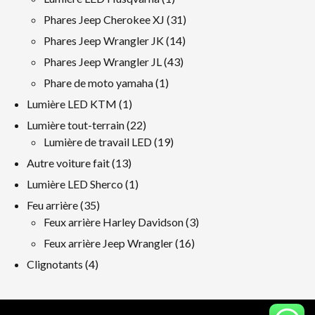
produit
31
Phares Jeep Cherokee XJ
31
produits
14
Phares Jeep Wrangler JK
14
produits
43
Phares Jeep Wrangler JL
43
produits
1
Phare de moto yamaha
1
produit
1
Lumière LED KTM
1
produit
22
Lumière tout-terrain
22
produits
19
Lumière de travail LED
19
produits
13
Autre voiture fait
13
produits
1
Lumière LED Sherco
1
produit
35
Feu arrière
35
produits
3
Feux arrière Harley Davidson
3
produits
16
Feux arrière Jeep Wrangler
16
produits
4
Clignotants
4
produits