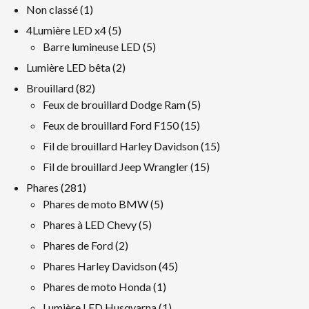
1
Non classé
1
produit
5
4Lumière LED x4
5
produits
5
Barre lumineuse LED
5
produits
2
Lumière LED bêta
2
produits
82
Brouillard
82
produits
5
Feux de brouillard Dodge Ram
5
produits
15
Feux de brouillard Ford F150
15
produits
15
Fil de brouillard Harley Davidson
15
produits
15
Fil de brouillard Jeep Wrangler
15
produits
281
Phares
281
produits
5
Phares de moto BMW
5
produits
5
Phares à LED Chevy
5
produits
2
Phares de Ford
2
produits
45
Phares Harley Davidson
45
produits
1
Phares de moto Honda
1
produit
1
Lumière LED Husqvarna
1