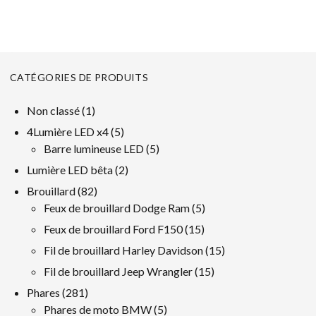
CATÉGORIES DE PRODUITS
1
Non classé
1
produit
5
4Lumière LED x4
5
produits
5
Barre lumineuse LED
5
produits
2
Lumière LED bêta
2
produits
82
Brouillard
82
produits
5
Feux de brouillard Dodge Ram
5
produits
15
Feux de brouillard Ford F150
15
produits
15
Fil de brouillard Harley Davidson
15
produits
15
Fil de brouillard Jeep Wrangler
15
produits
281
Phares
281
produits
5
Phares de moto BMW
5