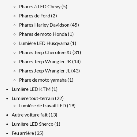
produits
5
Phares à LED Chevy
5
produits
2
Phares de Ford
2
produits
45
Phares Harley Davidson
45
produits
1
Phares de moto Honda
1
produit
1
Lumière LED Husqvarna
1
produit
31
Phares Jeep Cherokee XJ
31
produits
14
Phares Jeep Wrangler JK
14
produits
43
Phares Jeep Wrangler JL
43
produits
1
Phare de moto yamaha
1
produit
1
Lumière LED KTM
1
produit
22
Lumière tout-terrain
22
produits
19
Lumière de travail LED
19
produits
13
Autre voiture fait
13
produits
1
Lumière LED Sherco
1
produit
35
Feu arrière
35