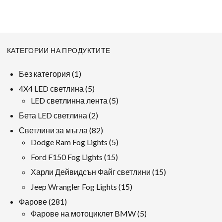
КАТЕГОРИИ НА ПРОДУКТИТЕ
1
Без категория
1
продукт
5
4X4 LED светлина
5
продукти
5
LED светлинна лента
5
продукти
2
Бета LED светлина
2
продукти
82
Светлини за мъгла
82
продукти
5
Dodge Ram Fog Lights
5
продукти
15
Ford F150 Fog Lights
15
продукти
15
Харли Дейвидсън Файг светлини
15
продукти
15
Jeep Wrangler Fog Lights
15
продукти
281
Фарове
281
продукти
5
Фарове на мотоциклет BMW
5