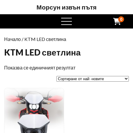
Морсун извън пътя
0
Отворете
менюто
Начало
/ KTM LED светлина
KTM LED светлина
Показва се единичният резултат