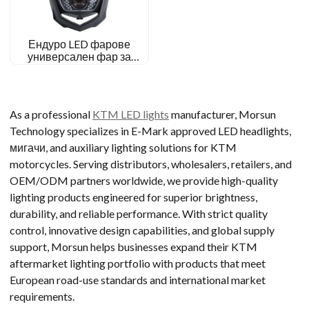
Ендуро LED фарове
универсален фар за
велосипед с маска с маска
As a professional
KTM LED lights
manufacturer
,
Morsun
Technology specializes in E-Mark approved LED headlights
,
мигачи,
and auxiliary lighting solutions for KTM
motorcycles
.
Serving distributors
,
wholesalers
,
retailers
,
and
OEM/ODM partners worldwide
,
we provide high-quality
lighting products engineered for superior brightness
,
durability
,
and reliable performance
.
With strict quality
control
,
innovative design capabilities
,
and global supply
support
,
Morsun helps businesses expand their KTM
aftermarket lighting portfolio with products that meet
European road-use standards and international market
requirements
.