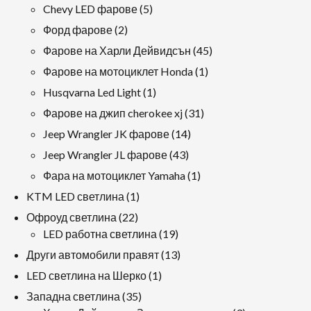
продукти
5
Chevy LED фарове
5
продукти
2
Форд фарове
2
продукти
45
Фарове на Харли Дейвидсън
45
продукти
1
Фарове на мотоциклет Honda
1
продукт
1
Husqvarna Led Light
1
продукт
31
Фарове на джип cherokee xj
31
продукти
14
Jeep Wrangler JK фарове
14
продукти
43
Jeep Wrangler JL фарове
43
продукти
1
Фара на мотоциклет Yamaha
1
продукт
1
KTM LED светлина
1
продукт
22
Офроуд светлина
22
продукти
19
LED работна светлина
19
продукти
13
Други автомобили правят
13
продукти
1
LED светлина на Шерко
1
продукт
35
Западна светлина
35