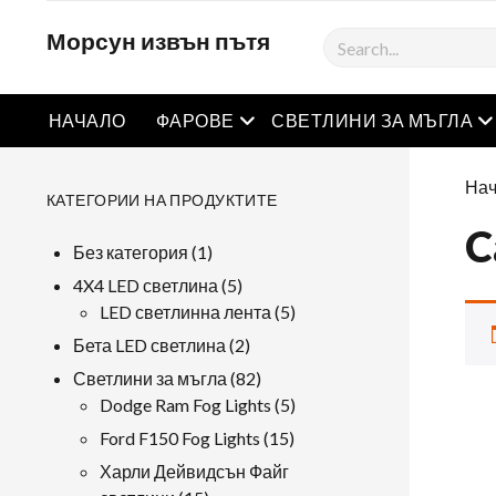
Морсун извън пътя
Търсене
Отворете менюто
О
НАЧАЛО
ФАРОВЕ
СВЕТЛИНИ ЗА МЪГЛА
Нач
КАТЕГОРИИ НА ПРОДУКТИТЕ
C
1
Без категория
1
продукт
5
4X4 LED светлина
5
продукти
5
LED светлинна лента
5
продукти
2
Бета LED светлина
2
продукти
82
Светлини за мъгла
82
продукти
5
Dodge Ram Fog Lights
5
продукти
15
Ford F150 Fog Lights
15
продукти
Харли Дейвидсън Файг