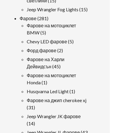
15
светлини
15
продукти
15
Jeep Wrangler Fog Lights
15
продукти
281
Фарове
281
продукти
Фарове на мотоциклет
5
BMW
5
продукти
5
Chevy LED фарове
5
продукти
2
Форд фарове
2
продукти
Фарове на Харли
45
Дейвидсън
45
продукти
Фарове на мотоциклет
1
Honda
1
продукт
1
Husqvarna Led Light
1
продукт
Фарове на джип cherokee xj
31
31
продукти
Jeep Wrangler JK фарове
14
14
продукти
Jeep Wrangler JL фарове
43