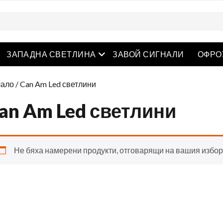
творете менюто
Отворете менюто
ЗАПАДНА СВЕТЛИНА
ЗАВОЙ СИГНАЛИ
ОФРО
ало
/ Can Am Led светлини
an Am Led светлини
Не бяха намерени продукти, отговарящи на вашия избор