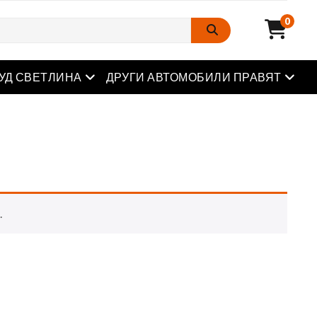
0
Отворете менюто
Отвор
УД СВЕТЛИНА
ДРУГИ АВТОМОБИЛИ ПРАВЯТ
.