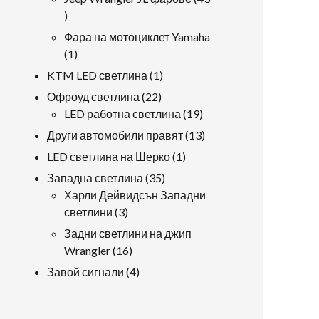
43
продукти
Фара на мотоциклет Yamaha
1
1
продукт
1
KTM LED светлина
1
продукт
22
Офроуд светлина
22
продукти
19
LED работна светлина
19
продукти
13
Други автомобили правят
13
продукти
1
LED светлина на Шерко
1
продукт
35
Западна светлина
35
продукти
Харли Дейвидсън Западни
3
светлини
3
продукти
Задни светлини на джип
16
Wrangler
16
продукти
4
Завой сигнали
4
продукти