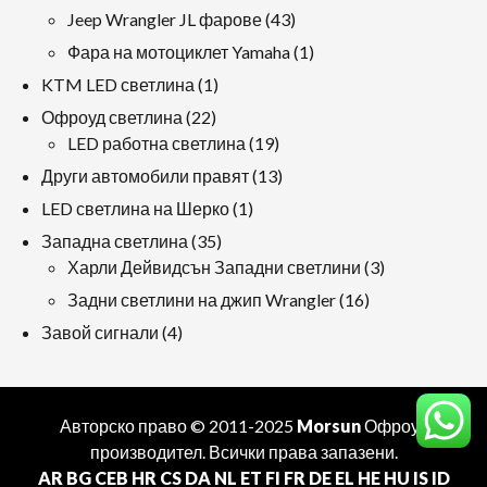
продукти
43
Jeep Wrangler JL фарове
43
продукти
1
Фара на мотоциклет Yamaha
1
продукт
1
KTM LED светлина
1
продукт
22
Офроуд светлина
22
продукти
19
LED работна светлина
19
продукти
13
Други автомобили правят
13
продукти
1
LED светлина на Шерко
1
продукт
35
Западна светлина
35
продукти
3
Харли Дейвидсън Западни светлини
3
продукти
16
Задни светлини на джип Wrangler
16
продукти
4
Завой сигнали
4
продукти
Авторско право © 2011-2025
Morsun
Офроуд
производител
. Всички права запазени.
AR
BG
CEB
HR
CS
DA
NL
ET
FI
FR
DE
EL
HE
HU
IS
ID