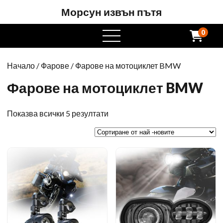
Морсун извън пътя
0
Отворете
менюто
Начало
/
Фарове
/ Фарове на мотоциклет BMW
Фарове на мотоциклет BMW
Сортирани
Показва всички 5 резултати
от
най
-новите