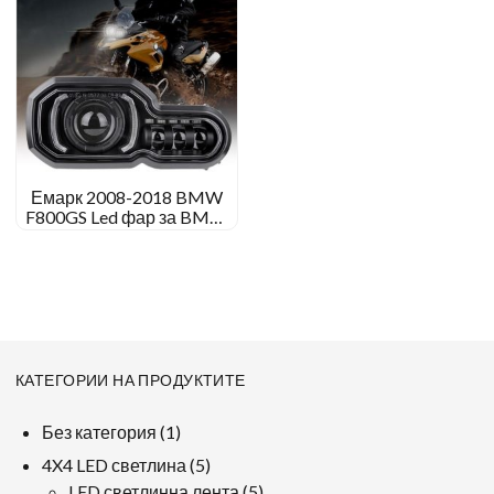
Емарк 2008-2018 BMW
F800GS Led фар за BMW
F700GS F650GS F800GS
Adventure
КАТЕГОРИИ НА ПРОДУКТИТЕ
1
Без категория
1
продукт
5
4X4 LED светлина
5
продукти
5
LED светлинна лента
5