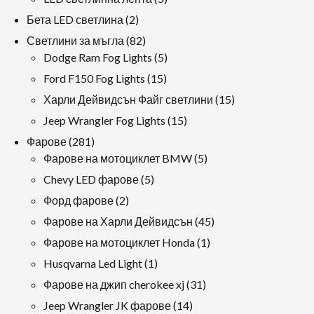
продукти
2
Бета LED светлина
2
продукти
82
Светлини за мъгла
82
продукти
5
Dodge Ram Fog Lights
5
продукти
15
Ford F150 Fog Lights
15
продукти
15
Харли Дейвидсън Файг светлини
15
продукти
15
Jeep Wrangler Fog Lights
15
продукти
281
Фарове
281
продукти
5
Фарове на мотоциклет BMW
5
продукти
5
Chevy LED фарове
5
продукти
2
Форд фарове
2
продукти
45
Фарове на Харли Дейвидсън
45
продукти
1
Фарове на мотоциклет Honda
1
продукт
1
Husqvarna Led Light
1
продукт
31
Фарове на джип cherokee xj
31
продукти
14
Jeep Wrangler JK фарове
14