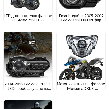
LED допълнителни фарове
Emark одобри 2005-2009
за BMW R1200GS,
BMW K1200R Led фар
интегрирани с
2010-2013 BMW K1300R
наводнение/петна
Led фар
светлина
2004-2012 BMW R1200GS
Мотоциклетни LED фарове
LED преобразуване на
Morsun с DRL E-
фарове BMW R 1200
маркировка за BMW
Надстройка на GS
G310GS 2018-2021 G310R
приключенски фарове
2016-2021