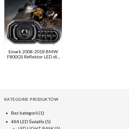
Emark 2008-2018 BMW
F800GS Reflektor LED dla
BMW F700GS F650GS
F800GS Przygoda
KATEGORIE PRODUKTÓW
1
Bez kategorii
1
produkt
5
4X4 LED Światło
5
produkty
5
LED LIGHT BASK
5