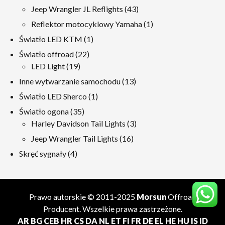
produkty
43
Jeep Wrangler JL Reflights
43
produkty
1
Reflektor motocyklowy Yamaha
1
produkt
1
Światło LED KTM
1
produkt
22
Światło offroad
22
19
produkty
LED Light
19
produkty
13
Inne wytwarzanie samochodu
13
produkty
1
Światło LED Sherco
1
produkt
35
Światło ogona
35
produkty
3
Harley Davidson Tail Lights
3
produkty
16
Jeep Wrangler Tail Lights
16
produkty
4
Skręć sygnały
4
produkty
Prawo autorskie © 2011-2025
Morsun
Offroad
Producent
. Wszelkie prawa zastrzeżone.
AR
BG
CEB
HR
CS
DA
NL
ET
FI
FR
DE
EL
HE
HU
IS
ID