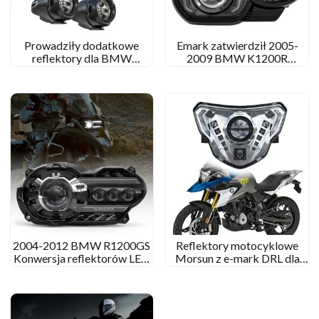
Prowadziły dodatkowe
Emark zatwierdził 2005-
reflektory dla BMW
2009 BMW K1200R
R1200G zintegrowane z
Reflektor LED 2010-2013
powodzią/światłem
BMW K1300R Reflektor
punktowym
LED
2004-2012 BMW R1200GS
Reflektory motocyklowe
Konwersja reflektorów LED
Morsun z e-mark DRL dla
BMW R. 1200 Ulepszenie
BMW G310GS 2018-2021
reflektorów przygodowych
G310R 2016-2021
GS