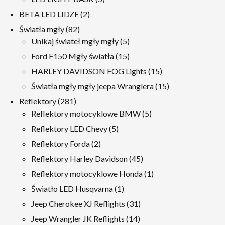
produkty
2
BETA LED LIDZE
2
produkty
82
Światła mgły
82
produkty
5
Unikaj świateł mgły mgły
5
produkty
15
Ford F150 Mgły światła
15
produkty
15
HARLEY DAVIDSON FOG Lights
15
produkty
15
Światła mgły mgły jeepa Wranglera
15
produkty
281
Reflektory
281
produkty
5
Reflektory motocyklowe BMW
5
produkty
5
Reflektory LED Chevy
5
produkty
2
Reflektory Forda
2
produkty
45
Reflektory Harley Davidson
45
produkty
1
Reflektory motocyklowe Honda
1
produkt
1
Światło LED Husqvarna
1
produkt
31
Jeep Cherokee XJ Reflights
31
produkty
14
Jeep Wrangler JK Reflights
14