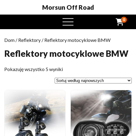
Morsun Off Road
0
Otwarte
menu
Dom
/
Reflektory
/ Reflektory motocyklowe BMW
Reflektory motocyklowe BMW
Posortowane
Pokazuję wszystko 5 wyniki
według
najnowszych