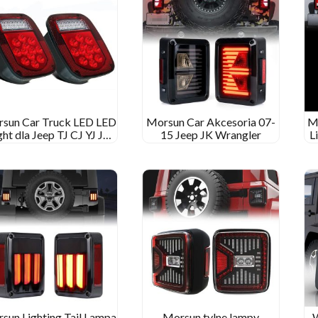
sun Car Truck LED LED
Morsun Car Akcesoria 07-
M
ght dla Jeep TJ CJ YJ JK
15 Jeep JK Wrangler
L
Rewers Light
sun Lighting Tail Lampa
Morsun tylne lampy