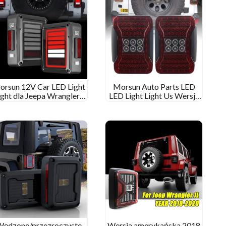
orsun 12V Car LED Light
Morsun Auto Parts LED
ight dla Jeepa Wranglera
LED Light Light Us Wersja
2007-2015 Jk wędzony
UE dla wersji dla 2007-
czarny, czysty obiektyw
2015 Jeep Wrangler JK
Wędzone/przezroczyste
Wersja amerykańska 2018