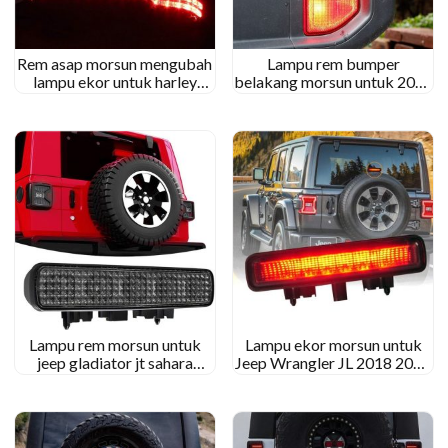
Rem asap morsun mengubah
Lampu rem bumper
lampu ekor untuk harley
belakang morsun untuk 2018
turing electra glide ultra
2019 2020 Jeep Jl Jt
classic
Rubicon Sahara Rubicon
Lampu rem morsun untuk
Lampu ekor morsun untuk
jeep gladiator jt sahara
Jeep Wrangler JL 2018 2019
rubicon merah merokok
Sahara Rubicon High Mount
warna terbalik lampu
Brake Light