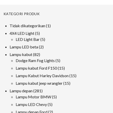
KATEGORI PRODUK
1
Tidak dikategorikan
1
produk
5
4X4 LED Light
5
produk
5
LED Light Bar
5
produk
2
Lampu LED beta
2
produk
82
Lampu kabut
82
produk
5
Dodge Ram Fog Lights
5
produk
15
Lampu kabut Ford F150
15
produk
15
Lampu Kabut Harley Davidson
15
produk
15
Lampu kabut jeep wrangler
15
produk
281
Lampu depan
281
produk
5
Lampu Motor BMW
5
produk
5
Lampu LED Chevy
5
produk
2
Lampu depan Ford
2