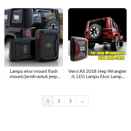
Terbalik
JL Gladiator JT
Lampu ekor mount flash
Versi AS 2018 Jeep Wrangler
mount/jernih untuk jeep
JL LED Lampu Ekor Lampu
wrangler jk 2007-2017
rem LED Belakang
1
2
3
→