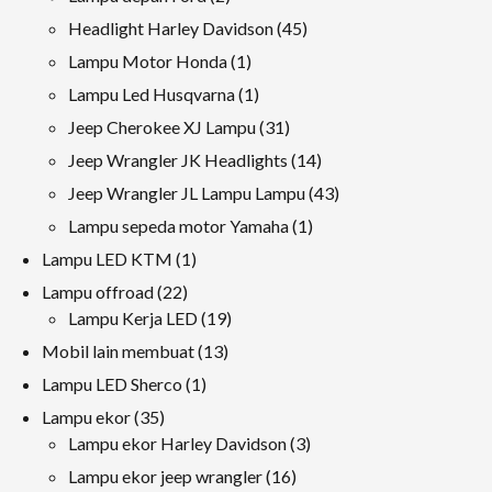
produk
45
Headlight Harley Davidson
45
produk
1
Lampu Motor Honda
1
produk
1
Lampu Led Husqvarna
1
produk
31
Jeep Cherokee XJ Lampu
31
produk
14
Jeep Wrangler JK Headlights
14
produk
43
Jeep Wrangler JL Lampu Lampu
43
produk
1
Lampu sepeda motor Yamaha
1
produk
1
Lampu LED KTM
1
produk
22
Lampu offroad
22
produk
19
Lampu Kerja LED
19
produk
13
Mobil lain membuat
13
produk
1
Lampu LED Sherco
1
produk
35
Lampu ekor
35
produk
3
Lampu ekor Harley Davidson
3
produk
16
Lampu ekor jeep wrangler
16