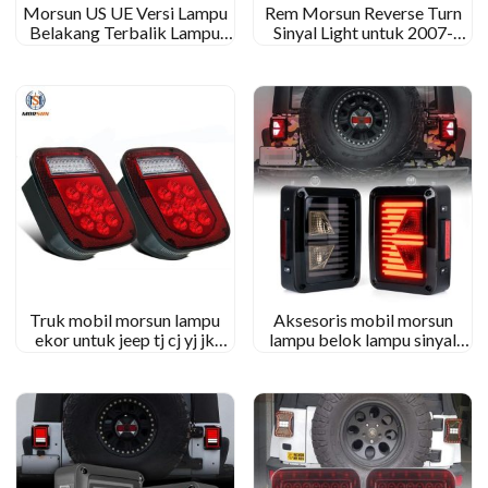
Morsun US UE Versi Lampu
Rem Morsun Reverse Turn
Belakang Terbalik Lampu
Sinyal Light untuk 2007-
untuk Jeep Wrangler JK
2018 JK JKU Wrangler Tail
2007-2015 Menyalakan
Lamp
lampu
Truk mobil morsun lampu
Aksesoris mobil morsun
ekor untuk jeep tj cj yj jk
lampu belok lampu sinyal
lampu lisensi terbalik
untuk 07-15 Jeep JK
Wrangler