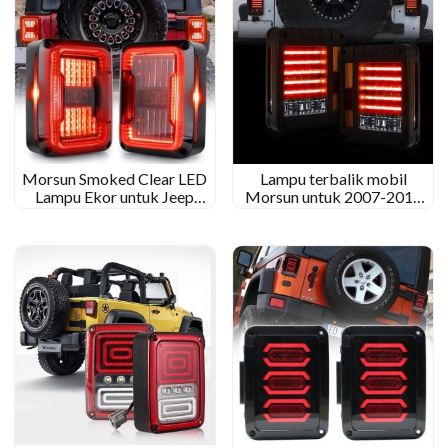
Morsun Smoked Clear LED
Lampu terbalik mobil
Lampu Ekor untuk Jeep
Morsun untuk 2007-2017
Wrangler JK 2007-2017 US
Jeep Wrangler JK Red
UE Version
Yellow Stop Light