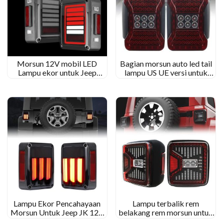
Morsun 12V mobil LED
Bagian morsun auto led tail
Lampu ekor untuk Jeep
lampu US UE versi untuk
Wrangler 2007-2015 JK
2007-2015 Jeep Wrangler
merokok lensa jernih hitam
JK
Lampu Ekor Pencahayaan
Lampu terbalik rem
Morsun Untuk Jeep JK 12V
belakang rem morsun untuk
Rem Mengubah Lampu
2019 ~ 2020 Jeep Wrangler