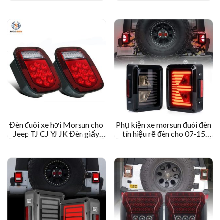
sau cho Jeep Wrangler JK
đuôi jk jku wrangler
2007-2015 Biến ánh sáng
Đèn đuôi xe hơi Morsun cho
Phụ kiện xe morsun đuôi đèn
Jeep TJ CJ YJ JK Đèn giấy
tín hiệu rẽ đèn cho 07-15
phép đảo ngược
Jeep JK Wrangler