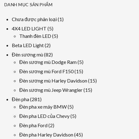
DANH MỤC SẢN PHẨM
1
Chưa được phân loại
1
sản
5
4X4 LED LIGHT
5
phẩm
các
5
Thanh đèn LED
5
sản
các
2
Beta LED Light
2
phẩm
sản
các
82
Đèn sương mù
82
phẩm
sản
các
5
Đèn sương mù Dodge Ram
5
phẩm
sản
các
15
Đèn sương mù Ford F150
15
phẩm
sản
các
15
Đèn sương mù Harley Davidson
15
phẩm
sản
các
15
Đèn sương mù Jeep Wrangler
15
phẩm
sản
các
281
Đèn pha
281
phẩm
sản
các
5
Đèn pha xe máy BMW
5
phẩm
sản
các
5
Đèn pha LED của Chevy
5
phẩm
sản
các
2
Đèn pha Ford
2
phẩm
sản
các
45
Đèn pha Harley Davidson
45
phẩm