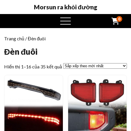
Morsun ra khỏi đường
0
Mở
menu
Trang chủ
/ Đèn đuôi
Đèn đuôi
Sắp
Hiển thị 1–16 của 35 kết quả
xếp
theo
mới
nhất