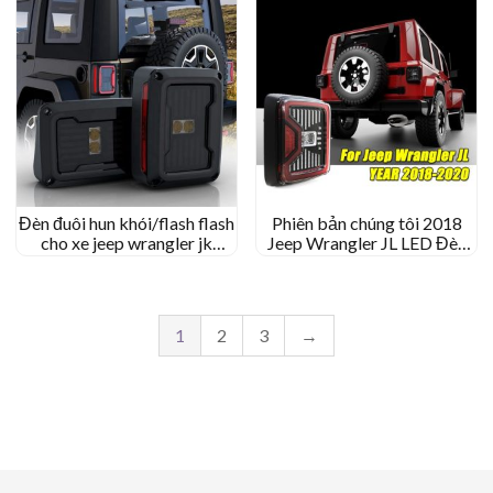
Đèn đuôi hun khói/flash flash
Phiên bản chúng tôi 2018
cho xe jeep wrangler jk
Jeep Wrangler JL LED Đèn
2007-2017
đuôi Đèn LED Phanh sau
1
2
3
→