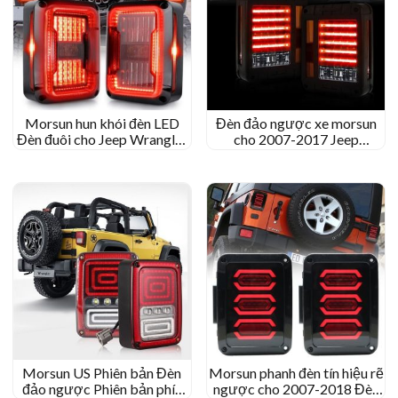
Morsun hun khói đèn LED
Đèn đảo ngược xe morsun
Đèn đuôi cho Jeep Wrangler
cho 2007-2017 Jeep
JK 2007-2017 Phiên bản EU
Wrangler JK Đèn dừng màu
Hoa Kỳ
vàng đỏ
Morsun US Phiên bản Đèn
Morsun phanh đèn tín hiệu rẽ
đảo ngược Phiên bản phía
ngược cho 2007-2018 Đèn