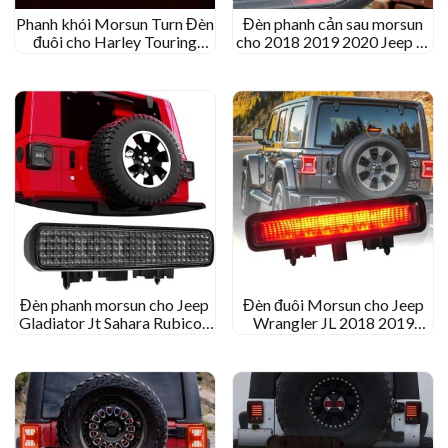
Phanh khói Morsun Turn Đèn
Đèn phanh cản sau morsun
đuôi cho Harley Touring
cho 2018 2019 2020 Jeep JL
Electra Glide Ultra Classic
JT Rubicon Sahara Rubicon
Đèn phanh morsun cho Jeep
Đèn đuôi Morsun cho Jeep
Gladiator Jt Sahara Rubicon
Wrangler JL 2018 2019
màu đỏ màu đỏ
Sahara Rubicon High Mount
Phanh