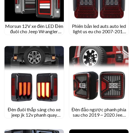
Morsun 12V xe đèn LED Đèn
Phiên bản led auts auto led
đuôi cho Jeep Wrangler
light us eu cho 2007-2015
2007-2015 JK hun khói ống
Jeep Wrangler JK
kính trong suốt
Đèn đuôi thắp sáng cho xe
Đèn đảo ngược phanh phía
jeep jk 12v phanh quay
sau cho 2019 ~ 2020 Jeep
ngược ánh sáng
Wrangler JL Gladiator JT