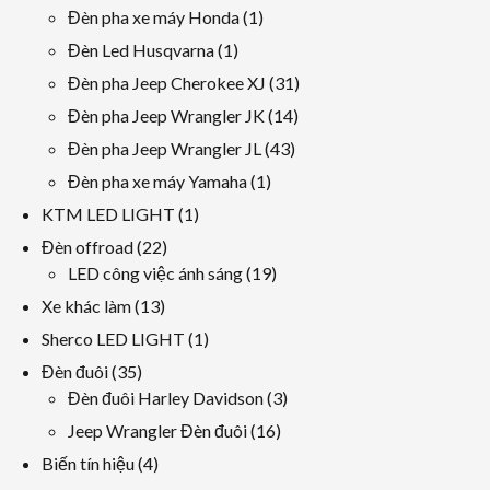
sản
các
1
Đèn pha xe máy Honda
1
phẩm
sản
sản
1
Đèn Led Husqvarna
1
phẩm
phẩm
sản
31
Đèn pha Jeep Cherokee XJ
31
phẩm
các
14
Đèn pha Jeep Wrangler JK
14
sản
các
43
Đèn pha Jeep Wrangler JL
43
phẩm
sản
các
1
Đèn pha xe máy Yamaha
1
phẩm
sản
sản
1
KTM LED LIGHT
1
phẩm
phẩm
sản
22
Đèn offroad
22
phẩm
các
19
LED công việc ánh sáng
19
sản
các
13
Xe khác làm
13
phẩm
sản
các
1
Sherco LED LIGHT
1
phẩm
sản
sản
35
Đèn đuôi
35
phẩm
phẩm
các
3
Đèn đuôi Harley Davidson
3
sản
các
16
Jeep Wrangler Đèn đuôi
16
phẩm
sản
các
4
Biến tín hiệu
4
phẩm
sản
các