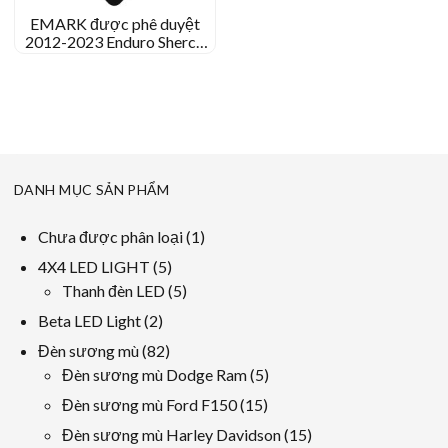
EMARK được phê duyệt
2012-2023 Enduro Sherco
125 250 300 450 500 Đèn
pha LED
DANH MỤC SẢN PHẨM
1
Chưa được phân loại
1
sản
5
4X4 LED LIGHT
5
phẩm
các
5
Thanh đèn LED
5
sản
các
2
Beta LED Light
2
phẩm
sản
các
82
Đèn sương mù
82
phẩm
sản
các
5
Đèn sương mù Dodge Ram
5
phẩm
sản
các
15
Đèn sương mù Ford F150
15
phẩm
sản
các
15
Đèn sương mù Harley Davidson
15
phẩm