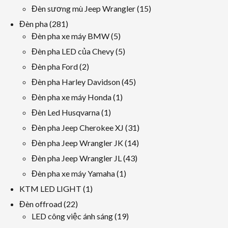
sản
các
15
Đèn sương mù Jeep Wrangler
15
phẩm
sản
các
281
Đèn pha
281
phẩm
sản
các
5
Đèn pha xe máy BMW
5
phẩm
sản
các
5
Đèn pha LED của Chevy
5
phẩm
sản
các
2
Đèn pha Ford
2
phẩm
sản
các
45
Đèn pha Harley Davidson
45
phẩm
sản
các
1
Đèn pha xe máy Honda
1
phẩm
sản
sản
1
Đèn Led Husqvarna
1
phẩm
phẩm
sản
31
Đèn pha Jeep Cherokee XJ
31
phẩm
các
14
Đèn pha Jeep Wrangler JK
14
sản
các
43
Đèn pha Jeep Wrangler JL
43
phẩm
sản
các
1
Đèn pha xe máy Yamaha
1
phẩm
sản
sản
1
KTM LED LIGHT
1
phẩm
phẩm
sản
22
Đèn offroad
22
phẩm
các
19
LED công việc ánh sáng
19
sản
các