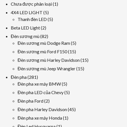
1
Chưa được phân loại
1
sản
5
4X4 LED LIGHT
5
phẩm
các
5
Thanh đèn LED
5
sản
các
2
Beta LED Light
2
phẩm
sản
các
82
Đèn sương mù
82
phẩm
sản
các
5
Đèn sương mù Dodge Ram
5
phẩm
sản
các
15
Đèn sương mù Ford F150
15
phẩm
sản
các
15
Đèn sương mù Harley Davidson
15
phẩm
sản
các
15
Đèn sương mù Jeep Wrangler
15
phẩm
sản
các
281
Đèn pha
281
phẩm
sản
các
5
Đèn pha xe máy BMW
5
phẩm
sản
các
5
Đèn pha LED của Chevy
5
phẩm
sản
các
2
Đèn pha Ford
2
phẩm
sản
các
45
Đèn pha Harley Davidson
45
phẩm
sản
các
1
Đèn pha xe máy Honda
1
phẩm
sản
sản
1
Đèn Led Husqvarna
1