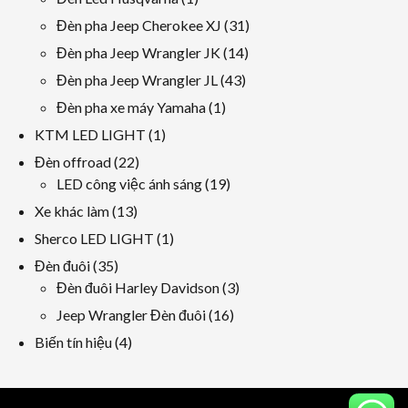
phẩm
phẩm
sản
31
Đèn pha Jeep Cherokee XJ
31
phẩm
các
14
Đèn pha Jeep Wrangler JK
14
sản
các
43
Đèn pha Jeep Wrangler JL
43
phẩm
sản
các
1
Đèn pha xe máy Yamaha
1
phẩm
sản
sản
1
KTM LED LIGHT
1
phẩm
phẩm
sản
22
Đèn offroad
22
phẩm
các
19
LED công việc ánh sáng
19
sản
các
13
Xe khác làm
13
phẩm
sản
các
1
Sherco LED LIGHT
1
phẩm
sản
sản
35
Đèn đuôi
35
phẩm
phẩm
các
3
Đèn đuôi Harley Davidson
3
sản
các
16
Jeep Wrangler Đèn đuôi
16
phẩm
sản
các
4
Biến tín hiệu
4
phẩm
sản
các
phẩm
sản
phẩm