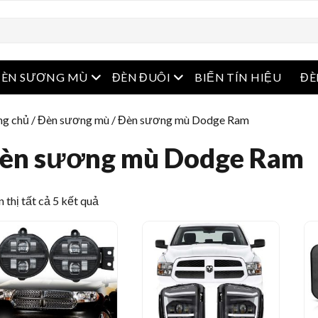
menu
Mở menu
Mở menu
ĐÈN SƯƠNG MÙ
ĐÈN ĐUÔI
BIẾN TÍN HIỆU
ĐÈ
ng chủ
/
Đèn sương mù
/ Đèn sương mù Dodge Ram
èn sương mù Dodge Ram
Sắp
 thị tất cả 5 kết quả
xếp
theo
mới
nhất