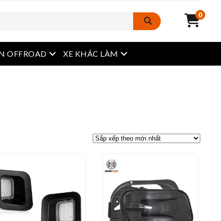
0
Mở menu
Mở menu
N OFFROAD
XE KHÁC LÀM