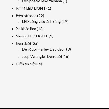
1
Đèn pha xe máy Yamaha
1
sản
sản
1
KTM LED LIGHT
1
phẩm
phẩm
sản
22
Đèn offroad
22
phẩm
các
19
LED công việc ánh sáng
19
sản
các
13
Xe khác làm
13
phẩm
sản
các
1
Sherco LED LIGHT
1
phẩm
sản
sản
35
Đèn đuôi
35
phẩm
phẩm
các
3
Đèn đuôi Harley Davidson
3
sản
các
16
Jeep Wrangler Đèn đuôi
16
phẩm
sản
các
4
Biến tín hiệu
4
phẩm
sản
các
phẩm
sản
phẩm