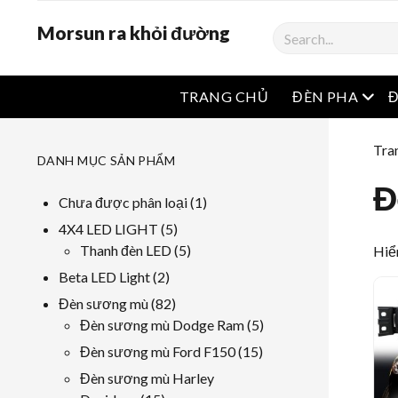
Morsun ra khỏi đường
Tìm
kiếm
Mở 
TRANG CHỦ
ĐÈN PHA
Tra
DANH MỤC SẢN PHẨM
Đ
1
Chưa được phân loại
1
sản
5
4X4 LED LIGHT
5
phẩm
các
5
Thanh đèn LED
5
Hiển
sản
các
2
Beta LED Light
2
phẩm
sản
các
82
Đèn sương mù
82
phẩm
sản
các
5
Đèn sương mù Dodge Ram
5
phẩm
sản
các
15
Đèn sương mù Ford F150
15
phẩm
sản
các
Đèn sương mù Harley
phẩm
sản