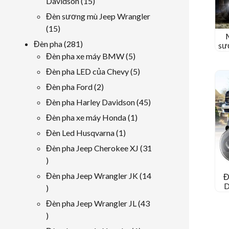
15
Davidson
15
phẩm
các
Đèn sương mù Jeep Wrangler
sản
15
15
phẩm
các
281
Đèn pha
281
sư
sản
R
các
5
Đèn pha xe máy BMW
5
15
phẩm
sản
các
5
Đèn pha LED của Chevy
5
phẩm
sản
các
2
Đèn pha Ford
2
phẩm
sản
các
45
Đèn pha Harley Davidson
45
phẩm
sản
các
1
Đèn pha xe máy Honda
1
phẩm
sản
sản
1
Đèn Led Husqvarna
1
phẩm
phẩm
sản
Đèn pha Jeep Cherokee XJ
31
phẩm
31
các
Đèn pha Jeep Wrangler JK
14
Đ
sản
D
14
phẩm
các
Đèn pha Jeep Wrangler JL
43
sản
43
phẩm
các