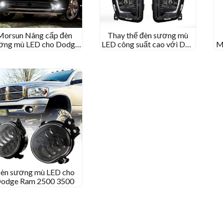
Morsun Nâng cấp đèn
Thay thế đèn sương mù
ơng mù LED cho Dodge
LED công suất cao với DRL
M
am Durango Phụ kiện
tương thích cho Dodge
R
00 2500 3500 LED cản
Ram 1500 Nhặt lên 2013-
trước ánh sáng
2017
èn sương mù LED cho
odge Ram 2500 3500