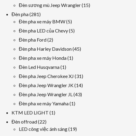
sản
các
15
Đèn sương mù Jeep Wrangler
15
phẩm
sản
các
281
Đèn pha
281
phẩm
sản
các
5
Đèn pha xe máy BMW
5
phẩm
sản
các
5
Đèn pha LED của Chevy
5
phẩm
sản
các
2
Đèn pha Ford
2
phẩm
sản
các
45
Đèn pha Harley Davidson
45
phẩm
sản
các
1
Đèn pha xe máy Honda
1
phẩm
sản
sản
1
Đèn Led Husqvarna
1
phẩm
phẩm
sản
31
Đèn pha Jeep Cherokee XJ
31
phẩm
các
14
Đèn pha Jeep Wrangler JK
14
sản
các
43
Đèn pha Jeep Wrangler JL
43
phẩm
sản
các
1
Đèn pha xe máy Yamaha
1
phẩm
sản
sản
1
KTM LED LIGHT
1
phẩm
phẩm
sản
22
Đèn offroad
22
phẩm
các
19
LED công việc ánh sáng
19
sản
các