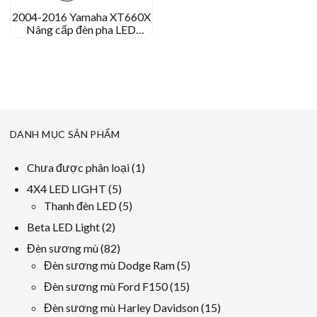
2004-2016 Yamaha XT660X
Nâng cấp đèn pha LED
Yamaha XT 660 X -XT660R
chuyển đổi đèn pha
DANH MỤC SẢN PHẨM
1
Chưa được phân loại
1
sản
5
4X4 LED LIGHT
5
phẩm
các
5
Thanh đèn LED
5
sản
các
2
Beta LED Light
2
phẩm
sản
các
82
Đèn sương mù
82
phẩm
sản
các
5
Đèn sương mù Dodge Ram
5
phẩm
sản
các
15
Đèn sương mù Ford F150
15
phẩm
sản
các
15
Đèn sương mù Harley Davidson
15
phẩm