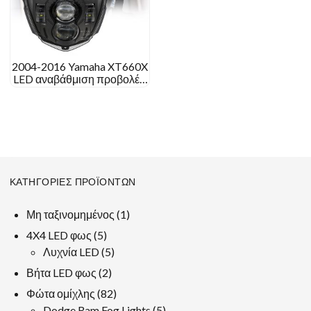
2004-2016 Yamaha XT660X
LED αναβάθμιση προβολέα
Yamaha XT 660 X XT660R
Μετατροπή προβολέα
ΚΑΤΗΓΟΡΊΕΣ ΠΡΟΪΌΝΤΩΝ
1
Μη ταξινομημένος
1
προϊόν
5
4X4 LED φως
5
προϊόντα
5
Λυχνία LED
5
προϊόντα
2
Βήτα LED φως
2
προϊόντα
82
Φώτα ομίχλης
82
προϊόντα
5
Dodge Ram Fog Lights
5