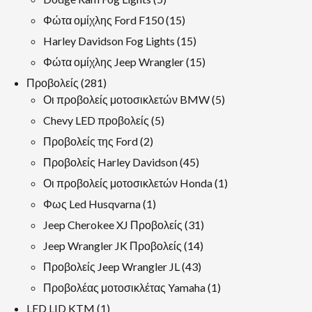
προϊόντα
15
Φώτα ομίχλης Ford F150
15
προϊόντα
15
Harley Davidson Fog Lights
15
προϊόντα
15
Φώτα ομίχλης Jeep Wrangler
15
προϊόντα
281
Προβολείς
281
προϊόντα
5
Οι προβολείς μοτοσικλετών BMW
5
προϊόντα
5
Chevy LED προβολείς
5
προϊόντα
2
Προβολείς της Ford
2
προϊόντα
45
Προβολείς Harley Davidson
45
προϊόντα
1
Οι προβολείς μοτοσικλετών Honda
1
προϊόν
1
Φως Led Husqvarna
1
προϊόν
31
Jeep Cherokee XJ Προβολείς
31
προϊόντα
14
Jeep Wrangler JK Προβολείς
14
προϊόντα
43
Προβολείς Jeep Wrangler JL
43
προϊόντα
1
Προβολέας μοτοσικλέτας Yamaha
1
προϊόν
1
LED LID KTM
1