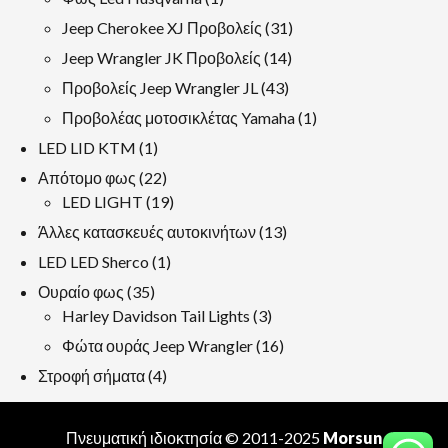
προϊόν
31
Jeep Cherokee XJ Προβολείς
31
προϊόντα
14
Jeep Wrangler JK Προβολείς
14
προϊόντα
43
Προβολείς Jeep Wrangler JL
43
προϊόντα
1
Προβολέας μοτοσικλέτας Yamaha
1
προϊόν
1
LED LID KTM
1
προϊόν
22
Απότομο φως
22
προϊόντα
19
LED LIGHT
19
προϊόντα
13
Άλλες κατασκευές αυτοκινήτων
13
προϊόντα
1
LED LED Sherco
1
προϊόν
35
Ουραίο φως
35
προϊόντα
3
Harley Davidson Tail Lights
3
προϊόντα
16
Φώτα ουράς Jeep Wrangler
16
προϊόντα
4
Στροφή σήματα
4
προϊόντα
Πνευματική ιδιοκτησία © 2011-2025
Morsun