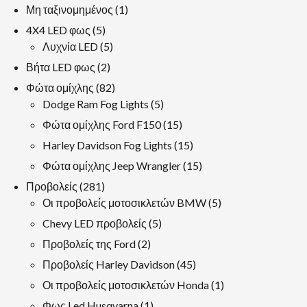
1
Μη ταξινομημένος
1
προϊόν
5
4X4 LED φως
5
προϊόντα
5
Λυχνία LED
5
προϊόντα
2
Βήτα LED φως
2
προϊόντα
82
Φώτα ομίχλης
82
προϊόντα
5
Dodge Ram Fog Lights
5
προϊόντα
15
Φώτα ομίχλης Ford F150
15
προϊόντα
15
Harley Davidson Fog Lights
15
προϊόντα
15
Φώτα ομίχλης Jeep Wrangler
15
προϊόντα
281
Προβολείς
281
προϊόντα
5
Οι προβολείς μοτοσικλετών BMW
5
προϊόντα
5
Chevy LED προβολείς
5
προϊόντα
2
Προβολείς της Ford
2
προϊόντα
45
Προβολείς Harley Davidson
45
προϊόντα
1
Οι προβολείς μοτοσικλετών Honda
1
προϊόν
1
Φως Led Husqvarna
1