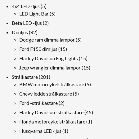
produkt
5
4x4 LED -ljus
5
produkt
5
LED Light Bar
5
produkt
2
Beta LED -ljus
2
produkt
82
Dimljus
82
produkt
5
Dodge ram dimma lampor
5
produkt
15
Ford F150 dimljus
15
produkt
15
Harley Davidson Fog Lights
15
produkt
15
Jeep wrangler dimma lampor
15
produkt
281
Strålkastare
281
produkt
5
BMW motorcykelstrålkastare
5
produkt
5
Chevy ledde strålkastare
5
produkt
2
Ford -strålkastare
2
produkt
45
Harley Davidson -strålkastare
45
produkt
1
Honda motorcykelstrålkastare
1
produkt
1
Husqvarna LED-ljus
1
produkt