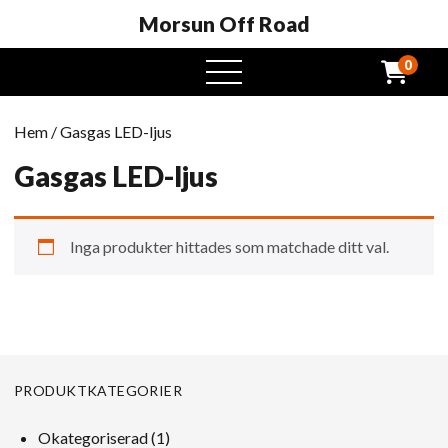
Morsun Off Road
0
öppna
meny
Hem
/ Gasgas LED-ljus
Gasgas LED-ljus
Inga produkter hittades som matchade ditt val.
PRODUKTKATEGORIER
1
Okategoriserad
1