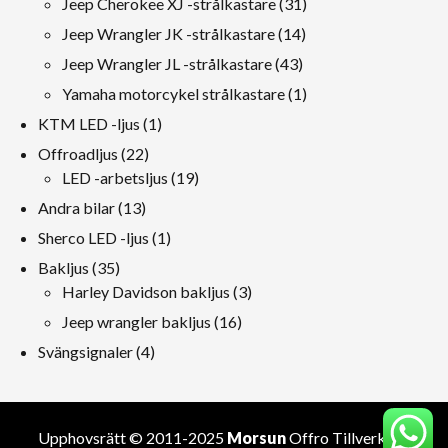
31
Jeep Cherokee XJ -strålkastare
31
produkt
14
Jeep Wrangler JK -strålkastare
14
produkt
43
Jeep Wrangler JL -strålkastare
43
produkt
1
Yamaha motorcykel strålkastare
1
produkt
1
KTM LED -ljus
1
produkt
22
Offroadljus
22
produkt
19
LED -arbetsljus
19
produkt
13
Andra bilar
13
produkt
1
Sherco LED -ljus
1
produkt
35
Bakljus
35
produkt
3
Harley Davidson bakljus
3
produkt
16
Jeep wrangler bakljus
16
produkt
4
Svängsignaler
4
produkt
Upphovsrätt © 2011-2025
Morsun
Offro
Tillverkare
.