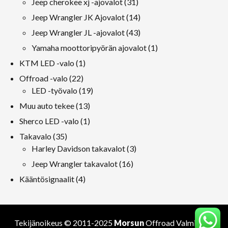
31
Jeep cherokee xj -ajovalot
31
tuotteet
14
Jeep Wrangler JK Ajovalot
14
tuotteet
43
Jeep Wrangler JL -ajovalot
43
tuotteet
1
Yamaha moottoripyörän ajovalot
1
tuote
1
KTM LED -valo
1
tuote
22
Offroad -valo
22
tuotteet
19
LED -työvalo
19
tuotteet
13
Muu auto tekee
13
tuotteet
1
Sherco LED -valo
1
tuote
35
Takavalo
35
tuotteet
3
Harley Davidson takavalot
3
tuotteet
16
Jeep Wrangler takavalot
16
tuotteet
4
Kääntösignaalit
4
tuotteet
Tekijänoikeus © 2011-2025
Morsun
Offroad
Valmistaja
.