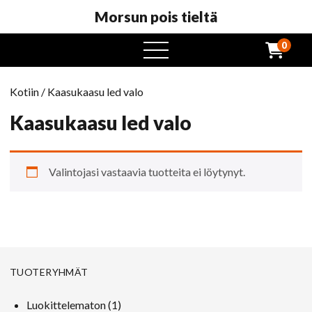
Morsun pois tieltä
0
avaa
valikko
Kotiin
/ Kaasukaasu led valo
Kaasukaasu led valo
Valintojasi vastaavia tuotteita ei löytynyt.
TUOTERYHMÄT
1
Luokittelematon
1