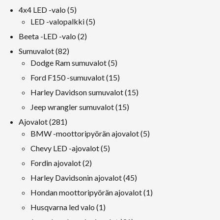
tuote
5
4x4 LED -valo
5
tuotteet
5
LED -valopalkki
5
tuotteet
2
Beeta -LED -valo
2
tuotteet
82
Sumuvalot
82
tuotteet
5
Dodge Ram sumuvalot
5
tuotteet
15
Ford F150 -sumuvalot
15
tuotteet
15
Harley Davidson sumuvalot
15
tuotteet
15
Jeep wrangler sumuvalot
15
tuotteet
281
Ajovalot
281
tuotteet
5
BMW -moottoripyörän ajovalot
5
tuotteet
5
Chevy LED -ajovalot
5
tuotteet
2
Fordin ajovalot
2
tuotteet
45
Harley Davidsonin ajovalot
45
tuotteet
1
Hondan moottoripyörän ajovalot
1
tuote
1
Husqvarna led valo
1
tuote