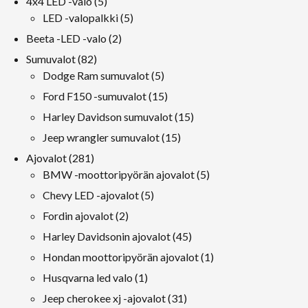
5
4x4 LED -valo
5
tuotteet
5
LED -valopalkki
5
tuotteet
2
Beeta -LED -valo
2
tuotteet
82
Sumuvalot
82
tuotteet
5
Dodge Ram sumuvalot
5
tuotteet
15
Ford F150 -sumuvalot
15
tuotteet
15
Harley Davidson sumuvalot
15
tuotteet
15
Jeep wrangler sumuvalot
15
tuotteet
281
Ajovalot
281
tuotteet
5
BMW -moottoripyörän ajovalot
5
tuotteet
5
Chevy LED -ajovalot
5
tuotteet
2
Fordin ajovalot
2
tuotteet
45
Harley Davidsonin ajovalot
45
tuotteet
1
Hondan moottoripyörän ajovalot
1
tuote
1
Husqvarna led valo
1
tuote
31
Jeep cherokee xj -ajovalot
31