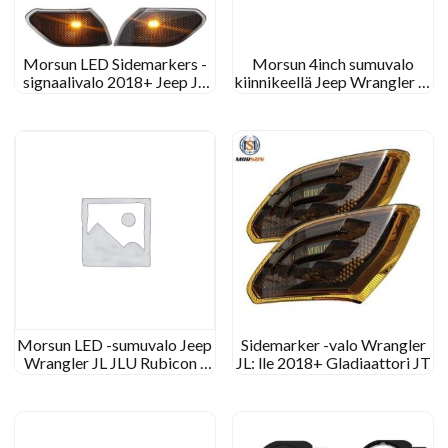
Morsun LED Sidemarkers -
Morsun 4inch sumuvalo
signaalivalo 2018+ Jeep JL
kiinnikeellä Jeep Wrangler JL
Wrangler
JLU Rubicon Black Chrome
Light
Morsun LED -sumuvalo Jeep
Sidemarker -valo Wrangler
Wrangler JL JLU Rubicon -
JL: lle 2018+ Gladiaattori JT
valovalaisimelle
sumuvalaisimella halolla