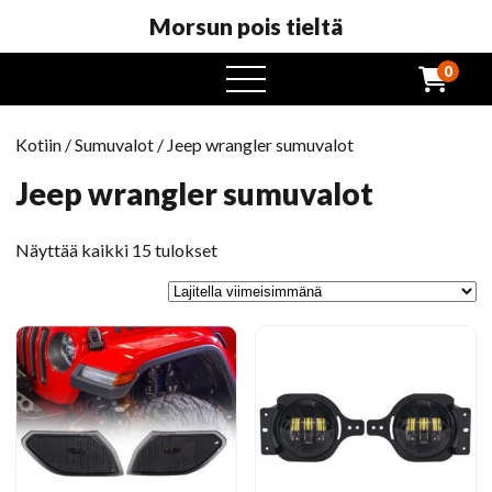
Morsun pois tieltä
0
avaa
valikko
Kotiin
/
Sumuvalot
/ Jeep wrangler sumuvalot
Jeep wrangler sumuvalot
Lajiteltu
Näyttää kaikki 15 tulokset
viimeisimmänä