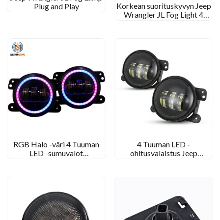
Korkean suorituskyvyn Jeep
Plug and Play
Wrangler JL Fog Light 4
Tuuman pyöreä LED -
sumuvalo
RGB Halo -väri 4 Tuuman
4 Tuuman LED -
LED -sumuvalot
ohitusvalaistus Jeep
Puhelinsovellus Bluetooth -
Wrangler JK 30W 4′ LED -
kaukosäädin
sumuvalo Jeep JK: lle