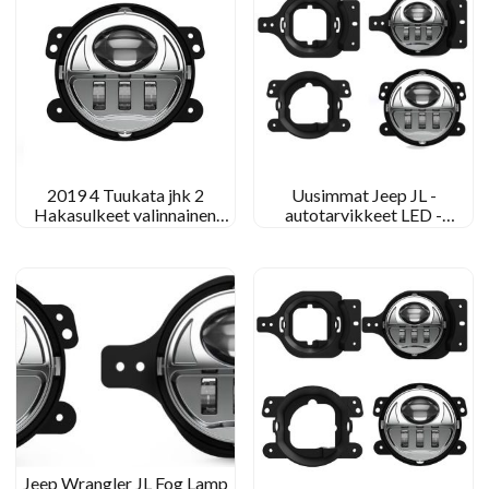
2019 4 Tuukata jhk 2
Uusimmat Jeep JL -
Hakasulkeet valinnainen
autotarvikkeet LED -
sumuvalo Jeep JL: lle
sumuvalo 4 Tuumaa JL -
sumuvalaisin 2018 2019
Jeep JL
Jeep Wrangler JL Fog Lamp