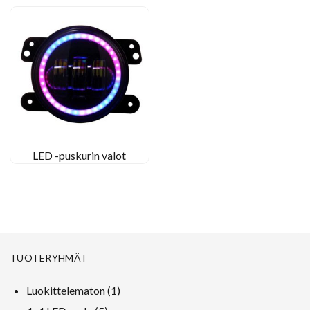
LED -puskurin valot
TUOTERYHMÄT
1
Luokittelematon
1
tuote