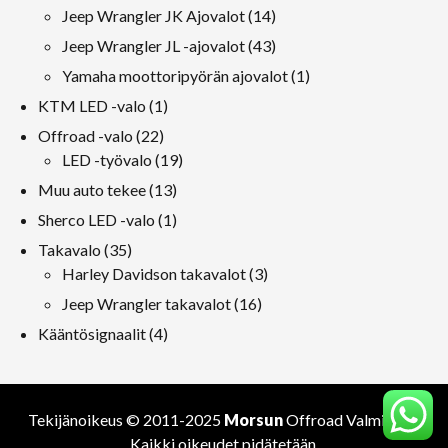
tuotteet
14
Jeep Wrangler JK Ajovalot
14
tuotteet
43
Jeep Wrangler JL -ajovalot
43
tuotteet
1
Yamaha moottoripyörän ajovalot
1
tuote
1
KTM LED -valo
1
tuote
22
Offroad -valo
22
tuotteet
19
LED -työvalo
19
tuotteet
13
Muu auto tekee
13
tuotteet
1
Sherco LED -valo
1
tuote
35
Takavalo
35
tuotteet
3
Harley Davidson takavalot
3
tuotteet
16
Jeep Wrangler takavalot
16
tuotteet
4
Kääntösignaalit
4
tuotteet
Tekijänoikeus © 2011-2025
Morsun
Offroad
Valmistaja
.
Kaikki oikeudet pidätetään.