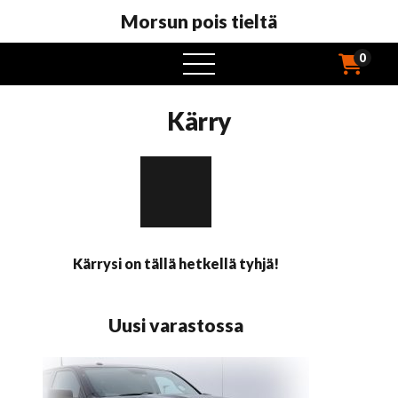
Morsun pois tieltä
0
avaa
valikko
Kärry
Kärrysi on tällä hetkellä tyhjä!
Uusi varastossa