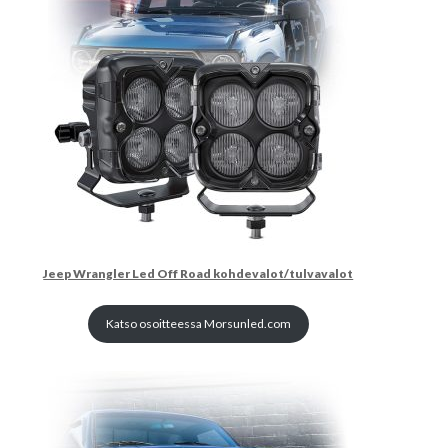
Jeep Wrangler Led Off Road kohdevalot/tulvavalot
Katso osoitteessa Morsunled.com