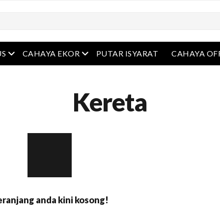
Buka menu
Buka menu
US
CAHAYA EKOR
PUTAR ISYARAT
CAHAYA OF
Kereta
ranjang anda kini kosong!