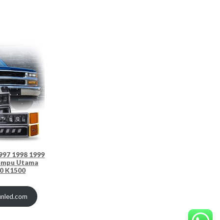
997 1998 1999
ampu Utama
0 K1500
sunled.com