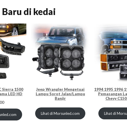
Baru di kedai
 Sierra 1500
Jeep Wrangler Mengetuai
1994 1995 1996 1
ama LED HD
Lampu Sorot Jalan/Lampu
Pemasangan L
Banjir
Chevy C150
.00
Lihat di Morsunled.com
Lihat di Mor
sunled.com