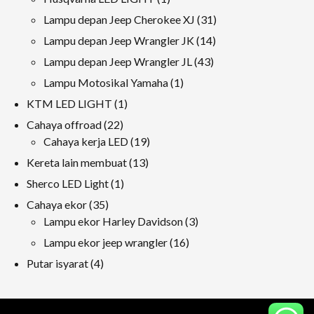
produk
31
Lampu depan Jeep Cherokee XJ
31
produk
14
Lampu depan Jeep Wrangler JK
14
produk
43
Lampu depan Jeep Wrangler JL
43
produk
1
Lampu Motosikal Yamaha
1
produk
1
KTM LED LIGHT
1
produk
22
Cahaya offroad
22
produk
19
Cahaya kerja LED
19
produk
13
Kereta lain membuat
13
produk
1
Sherco LED Light
1
produk
35
Cahaya ekor
35
produk
3
Lampu ekor Harley Davidson
3
produk
16
Lampu ekor jeep wrangler
16
produk
4
Putar isyarat
4
produk