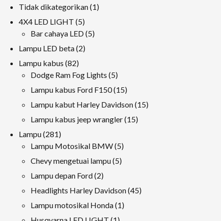
1
Tidak dikategorikan
1
produk
5
4X4 LED LIGHT
5
produk
5
Bar cahaya LED
5
produk
2
Lampu LED beta
2
produk
82
Lampu kabus
82
produk
5
Dodge Ram Fog Lights
5
produk
15
Lampu kabus Ford F150
15
produk
15
Lampu kabut Harley Davidson
15
produk
15
Lampu kabus jeep wrangler
15
produk
281
Lampu
281
produk
5
Lampu Motosikal BMW
5
produk
5
Chevy mengetuai lampu
5
produk
2
Lampu depan Ford
2
produk
45
Headlights Harley Davidson
45
produk
1
Lampu motosikal Honda
1
produk
1
Husqvarna LED LIGHT
1