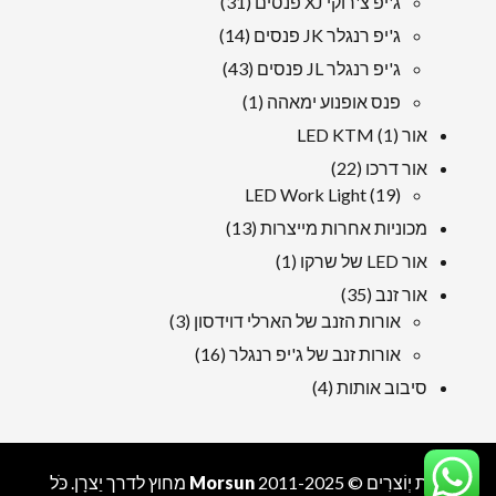
31
ג'יפ צ'רוקי XJ פנסים
31
מוצרים
14
ג'יפ רנגלר JK פנסים
14
מוצרים
43
ג'יפ רנגלר JL פנסים
43
מוצרים
1
פנס אופנוע ימאהה
1
מוּצָר
1
אור LED KTM
1
מוּצָר
22
אור דרכו
22
19
מוצרים
LED Work Light
19
מוצרים
13
מכוניות אחרות מייצרות
13
מוצרים
1
אור LED של שרקו
1
מוּצָר
35
אור זנב
35
מוצרים
3
אורות הזנב של הארלי דוידסון
3
מוצרים
16
אורות זנב של ג'יפ רנגלר
16
מוצרים
4
סיבוב אותות
4
מוצרים
זְכוּת יְוֹצרִים © 2011-2025
Morsun
מחוץ לדרך
יַצרָן
. כֹּל