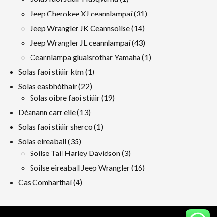
toradh
31
Jeep Cherokee XJ ceannlampaí
31
táirgeacht
14
Jeep Wrangler JK Ceannsoilse
14
táirgeacht
43
Jeep Wrangler JL ceannlampaí
43
táirgeacht
1
Ceannlampa gluaisrothar Yamaha
1
toradh
1
Solas faoi stiúir ktm
1
toradh
22
Solas easbhóthair
22
táirgeacht
19
Solas oibre faoi stiúir
19
táirgeacht
13
Déanann carr eile
13
táirgeacht
1
Solas faoi stiúir sherco
1
toradh
35
Solas eireaball
35
táirgeacht
3
Soilse Tail Harley Davidson
3
táirgeacht
16
Soilse eireaball Jeep Wrangler
16
táirgeacht
4
Cas Comharthaí
4
táirgeacht