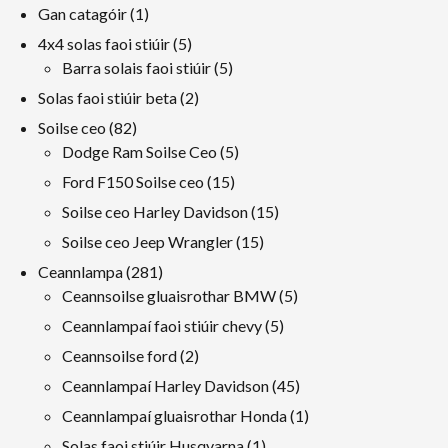
1
Gan catagóir
1
toradh
5
4x4 solas faoi stiúir
5
táirgeacht
5
Barra solais faoi stiúir
5
táirgeacht
2
Solas faoi stiúir beta
2
táirgeacht
82
Soilse ceo
82
táirgeacht
5
Dodge Ram Soilse Ceo
5
táirgeacht
15
Ford F150 Soilse ceo
15
táirgeacht
15
Soilse ceo Harley Davidson
15
táirgeacht
15
Soilse ceo Jeep Wrangler
15
táirgeacht
281
Ceannlampa
281
táirgeacht
5
Ceannsoilse gluaisrothar BMW
5
táirgeacht
5
Ceannlampaí faoi stiúir chevy
5
táirgeacht
2
Ceannsoilse ford
2
táirgeacht
45
Ceannlampaí Harley Davidson
45
táirgeacht
1
Ceannlampaí gluaisrothar Honda
1
toradh
1
Solas faoi stiúir Husqvarna
1