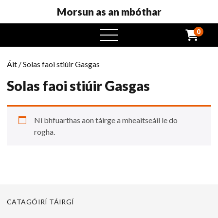
Morsun as an mbóthar
0
roghchlár
oscailte
Áit
/ Solas faoi stiúir Gasgas
Solas faoi stiúir Gasgas
Ní bhfuarthas aon táirge a mheaitseáil le do
rogha.
CATAGÓIRÍ TÁIRGÍ