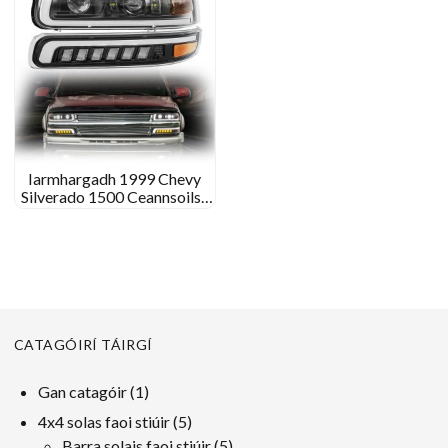
Iarmhargadh 1999 Chevy
Silverado 1500 Ceannsoilse
ceannlampaí faoi stiúir
saincheaptha le haghaidh
1999 Chevy Silverado 1500
CATAGÓIRÍ TÁIRGÍ
1
Gan catagóir
1
toradh
5
4x4 solas faoi stiúir
5
táirgeacht
5
Barra solais faoi stiúir
5