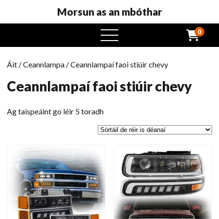
Morsun as an mbóthar
0
roghchlár
oscailte
Áit
/
Ceannlampa
/ Ceannlampaí faoi stiúir chevy
Ceannlampaí faoi stiúir chevy
Curtha
Ag taispeáint go léir 5 toradh
in
eagar
ag
an
gceann
is
déanaí