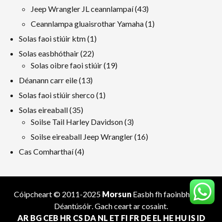
táirgeacht
43
Jeep Wrangler JL ceannlampaí
43
táirgeacht
1
Ceannlampa gluaisrothar Yamaha
1
toradh
1
Solas faoi stiúir ktm
1
toradh
22
Solas easbhóthair
22
táirgeacht
19
Solas oibre faoi stiúir
19
táirgeacht
13
Déanann carr eile
13
táirgeacht
1
Solas faoi stiúir sherco
1
toradh
35
Solas eireaball
35
táirgeacht
3
Soilse Tail Harley Davidson
3
táirgeacht
16
Soilse eireaball Jeep Wrangler
16
táirgeacht
4
Cas Comharthaí
4
táirgeacht
Cóipcheart © 2011-2025
Morsun
Easbh fh faoinbhóthar
Déantúsóir
. Gach ceart ar cosaint.
AR
BG
CEB
HR
CS
DA
NL
ET
FI
FR
DE
EL
HE
HU
IS
ID