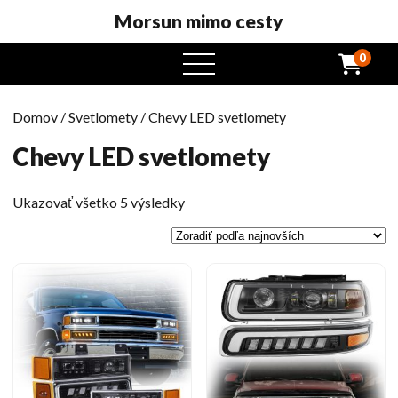
Morsun mimo cesty
0
otvorený
menu
Domov
/
Svetlomety
/ Chevy LED svetlomety
Chevy LED svetlomety
Zoradené
Ukazovať všetko 5 výsledky
podľa
najnovších