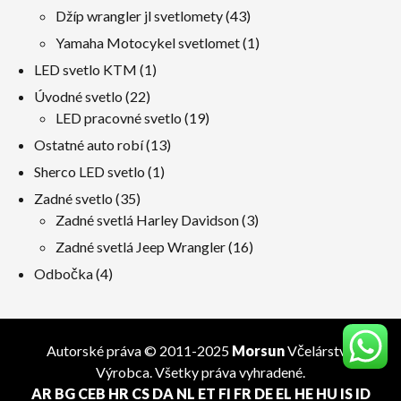
výrobky
43
Džíp wrangler jl svetlomety
43
výrobky
1
Yamaha Motocykel svetlomet
1
produkt
1
LED svetlo KTM
1
produkt
22
Úvodné svetlo
22
výrobky
19
LED pracovné svetlo
19
výrobky
13
Ostatné auto robí
13
výrobky
1
Sherco LED svetlo
1
produkt
35
Zadné svetlo
35
výrobky
3
Zadné svetlá Harley Davidson
3
výrobky
16
Zadné svetlá Jeep Wrangler
16
výrobky
4
Odbočka
4
výrobky
Autorské práva © 2011-2025
Morsun
Včelárstvo
Výrobca
. Všetky práva vyhradené.
AR
BG
CEB
HR
CS
DA
NL
ET
FI
FR
DE
EL
HE
HU
IS
ID