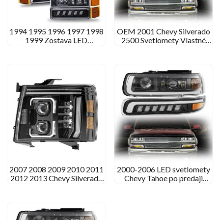
1994 1995 1996 1997 1998
OEM 2001 Chevy Silverado
1999 Zostava LED
2500 Svetlomety Vlastné
svetlometov Chevy C1500
LED svetlomety pre 2001
K1500
Chevy Silverado 2500
2007 2008 2009 2010 2011
2000-2006 LED svetlomety
2012 2013 Chevy Silverado
Chevy Tahoe po predaji
1500 Zostava LED
projektora zostava
svetlometov
svetlometov