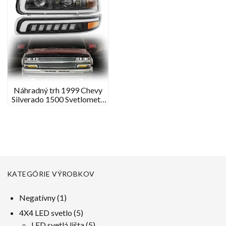
Náhradný trh 1999 Chevy
Silverado 1500 Svetlomety
Vlastné LED svetlomety pre
1999 Chevy Silverado 1500
KATEGÓRIE VÝROBKOV
1
Negatívny
1
produkt
5
4X4 LED svetlo
5
výrobky
5
LED svetlá lišta
5