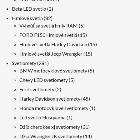
výrobky
2
Beta LED svetlo
2
výrobky
82
Hmlové svetlá
82
výrobky
5
Vyhnúť sa svetlá hmly RAM
5
výrobky
15
FORD F150 Hmlové svetlá
15
výrobky
15
Hmlové svetlá Harley Davidson
15
výrobky
15
Hmlové svetlá Jeep Wrangler
15
výrobky
281
Svetlomety
281
výrobky
5
BMW motocyklové svetlomety
5
výrobky
5
Chevy LED svetlomety
5
výrobky
2
Ford svetlomety
2
výrobky
45
Harley Davidson svetlomety
45
výrobky
1
Honda motocyklové svetlomety
1
produkt
1
Led svetlo Husqvarna
1
produkt
31
Džíp cherokee xj svetlomety
31
výrobky
14
Džíp Wrangler JK svetlomety
14