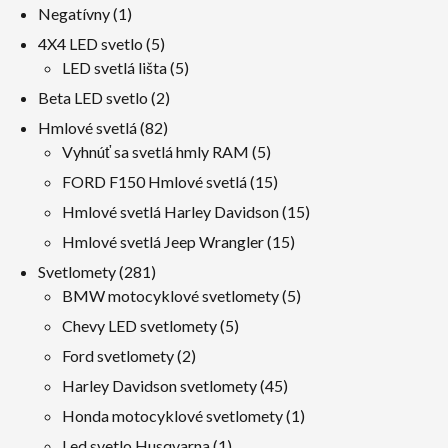
1
Negatívny
1
produkt
5
4X4 LED svetlo
5
výrobky
5
LED svetlá lišta
5
výrobky
2
Beta LED svetlo
2
výrobky
82
Hmlové svetlá
82
výrobky
5
Vyhnúť sa svetlá hmly RAM
5
výrobky
15
FORD F150 Hmlové svetlá
15
výrobky
15
Hmlové svetlá Harley Davidson
15
výrobky
15
Hmlové svetlá Jeep Wrangler
15
výrobky
281
Svetlomety
281
výrobky
5
BMW motocyklové svetlomety
5
výrobky
5
Chevy LED svetlomety
5
výrobky
2
Ford svetlomety
2
výrobky
45
Harley Davidson svetlomety
45
výrobky
1
Honda motocyklové svetlomety
1
produkt
1
Led svetlo Husqvarna
1