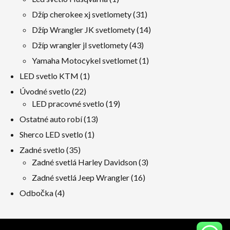
produkt
31
Džíp cherokee xj svetlomety
31
výrobky
14
Džíp Wrangler JK svetlomety
14
výrobky
43
Džíp wrangler jl svetlomety
43
výrobky
1
Yamaha Motocykel svetlomet
1
produkt
1
LED svetlo KTM
1
produkt
22
Úvodné svetlo
22
výrobky
19
LED pracovné svetlo
19
výrobky
13
Ostatné auto robí
13
výrobky
1
Sherco LED svetlo
1
produkt
35
Zadné svetlo
35
výrobky
3
Zadné svetlá Harley Davidson
3
výrobky
16
Zadné svetlá Jeep Wrangler
16
výrobky
4
Odbočka
4
výrobky