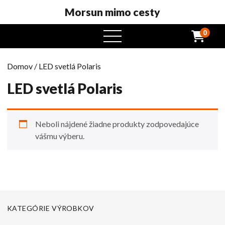
Morsun mimo cesty
0
otvorený
menu
Domov
/ LED svetlá Polaris
LED svetlá Polaris
Neboli nájdené žiadne produkty zodpovedajúce
vášmu výberu.
KATEGÓRIE VÝROBKOV