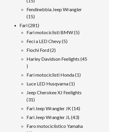
15
15
prodotti
Fendinebbia Jeep Wrangler
15
15
prodotti
281
Fari
281
prodotti
5
Fari motociclisti BMW
5
prodotti
5
Feci a LED Chevy
5
prodotti
2
Fiochi Ford
2
prodotti
Harley Davidson Feelights
45
45
prodotti
1
Fari motociclisti Honda
1
prodotto
1
Luce LED Husqvarna
1
prodotto
Jeep Cherokee XJ Feelights
31
31
prodotti
14
Fari Jeep Wrangler JK
14
prodotti
43
Fari Jeep Wrangler JL
43
prodotti
Faro motociclistico Yamaha