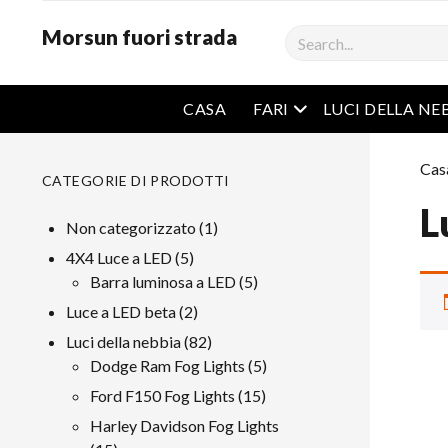
Morsun fuori strada
Ricerca
Menu aperto
CASA
FARI
LUCI DELLA NE
Cas
CATEGORIE DI PRODOTTI
L
1
Non categorizzato
1
prodotto
5
4X4 Luce a LED
5
prodotti
5
Barra luminosa a LED
5
prodotti
2
Luce a LED beta
2
prodotti
82
Luci della nebbia
82
prodotti
5
Dodge Ram Fog Lights
5
prodotti
15
Ford F150 Fog Lights
15
prodotti
Harley Davidson Fog Lights