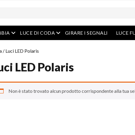
Menu aperto
Menu aperto
BBIA
LUCE DI CODA
GIRARE I SEGNALI
LUCE F
a
/ Luci LED Polaris
uci LED Polaris
Non è stato trovato alcun prodotto corrispondente alla tua se