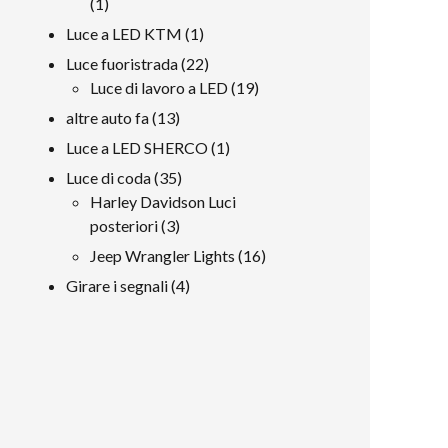
1
1
prodotto
1
Luce a LED KTM
1
prodotto
22
Luce fuoristrada
22
prodotti
19
Luce di lavoro a LED
19
prodotti
13
altre auto fa
13
prodotti
1
Luce a LED SHERCO
1
prodotto
35
Luce di coda
35
prodotti
Harley Davidson Luci
3
posteriori
3
prodotti
16
Jeep Wrangler Lights
16
prodotti
4
Girare i segnali
4
prodotti