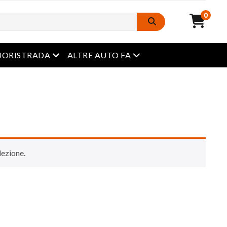
0
Menu aperto
Menu aperto
UORISTRADA
ALTRE AUTO FA
lezione.