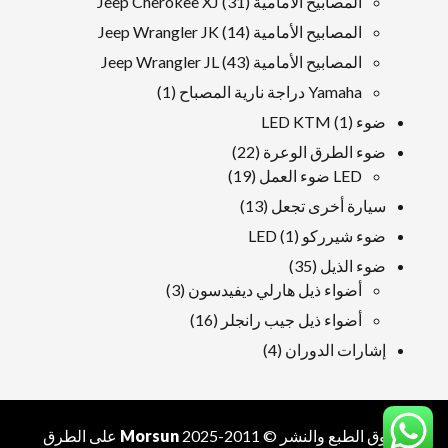
31
المصابيح الأمامية Jeep Cherokee XJ
31
منتجات
14
المصابيح الأمامية Jeep Wrangler JK
14
منتجات
43
المصابيح الأمامية Jeep Wrangler JL
43
منتجات
1
Yamaha دراجة نارية المصباح
1
منتج
1
ضوء LED KTM
1
منتج
22
ضوء الطرق الوعرة
22
19
منتجات
LED ضوء العمل
19
منتجات
13
سيارة أخرى تجعل
13
منتجات
1
ضوء شيرركو LED
1
منتج
35
ضوء الذيل
35
منتجات
3
أضواء ذيل هارلي ديفيدسون
3
منتجات
16
أضواء ذيل جيب رانجلر
16
منتجات
4
إشارات الدوران
4
منتجات
حقوق الطبع والنشر © 2011-2025
Morsun
على الطرق