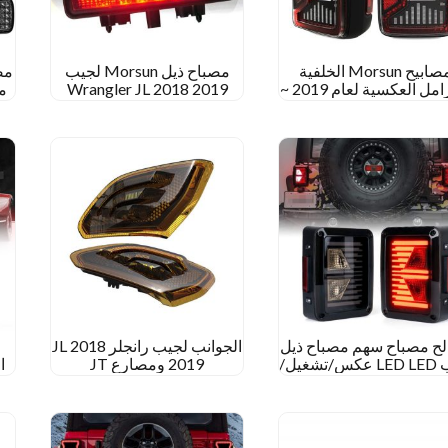
مصابيح Morsun الخلفية
مصباح ذيل Morsun لجيب
الفرامل العكسية لعام 2019 ~
Wrangler JL 2018 2019
2020 Jeep Wrangler JL
صحراء روبيكون مصباح
ا
Gladiator JT
فرامل جبل
لح مصباح سهم مصباح ذيل
الجوانب لجيب رانجلر JL 2018
جيب LED LED عكس/تشغيل/
2019 ومصارع JT
يل/فرامل الضوء الخلفي
سيارة LED ضوء الذيل