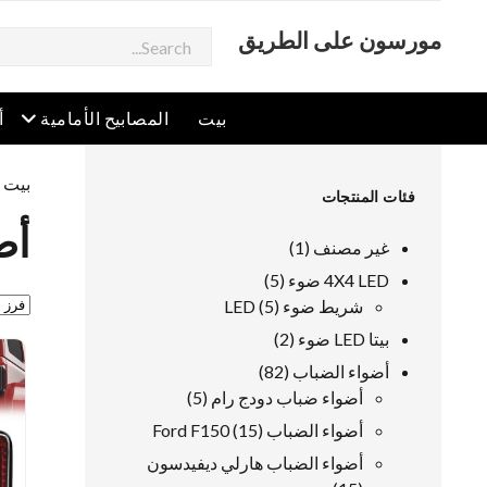
مورسون على الطريق
يبحث
افتح القائمة
افتح
بيت
المصابيح الأمامية
أ
بيت
/
فئات المنتجات
أض
1
غير مصنف
1
منتج
5
4X4 LED ضوء
5
5
منتجات
شريط ضوء LED
5
منتجات
2
بيتا LED ضوء
2
منتجات
82
أضواء الضباب
82
منتجات
5
أضواء ضباب دودج رام
5
منتجات
15
أضواء الضباب Ford F150
15
منتجات
أضواء الضباب هارلي ديفيدسون