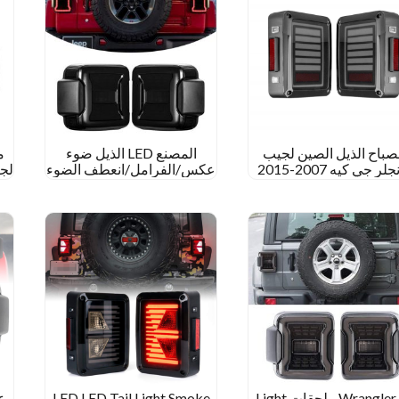
باح الذيل الصين لجيب
المصنع LED الذيل ضوء
م
لر جي كيه 2007-2015
عكس/الفرامل/انعطف الضوء
لج
ل 2018 Jeep Wrangler JL
Rubicon/Sports/Sahara/Moab
Wrangler JL ملحقات Light
LED LED Tail Light Smoke