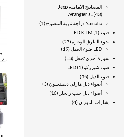
منتجات
المصابيح الأمامية Jeep
43
Wrangler JL
43
منتجات
1
Yamaha دراجة نارية المصباح
1
منتج
1
ضوء LED KTM
1
منتج
22
ضوء الطرق الوعرة
22
19
منتجات
LED ضوء العمل
19
مص
منتجات
13
سيارة أخرى تجعل
13
رانج
منتجات
1
ضوء شيرركو LED
1
منتج
35
ضوء الذيل
35
منتجات
3
أضواء ذيل هارلي ديفيدسون
3
منتجات
16
أضواء ذيل جيب رانجلر
16
منتجات
4
إشارات الدوران
4
منتجات