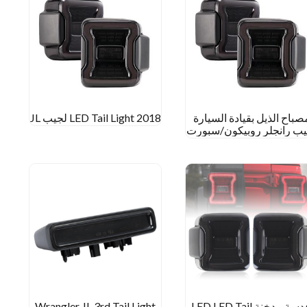
صباح الذيل بقيادة السيارة
2018 LED Tail Light لجيب JL
يب رانجلر روبيكون/سبورت
إلقائيات ذيل لايت لانجلر
الصحراء
عدسة مدخنة LED LED Tail
Wrangler JL 3rd Tail Light