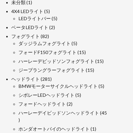
1
未分類
1
製
5
4X4 LEDライト
5
品
製
5
LEDライトバー
5
品
製
2
ベータLEDライト
2
品
製
82
フォグライト
82
品
製
5
ダッジラムフォグライト
5
品
製
15
フォードF150フォグライト
15
品
製
15
ハーレーデビッドソンフォグライト
15
品
製
15
ジープラングラーフォグライト
15
品
製
281
ヘッドライト
281
品
製
5
BMWモーターサイクルヘッドライト
5
品
製
5
シボレーLEDヘッドライト
5
品
製
2
フォードヘッドライト
2
品
製
ハーレーデイビッドソンヘッドライト
45
品
45
製
1
ホンダオートバイのヘッドライト
1