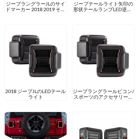
ジープラングラーJLのサイ
ジープテールライト矢印の
ドマーカー 2018 2019 そし
形状テールランプLED逆転/
てグラディエーターJT
ターン/ランニング/ブレー
キリアライトカーLEDテー
ルライト
2018 ジープJLのLEDテール
ジープラングラールビコン/
ライト
スポーツのアクセサリーの
テールランプラングラーサ
ハラの車のテールランプ