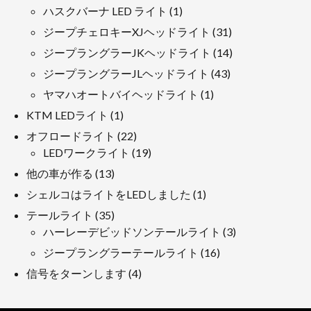
品
製
1
ハスクバーナ LED ライト
1
品
製
31
ジープチェロキーXJヘッドライト
31
品
製
14
ジープラングラーJKヘッドライト
14
品
製
43
ジープラングラーJLヘッドライト
43
品
製
1
ヤマハオートバイヘッドライト
1
品
製
1
KTM LEDライト
1
品
製
22
オフロードライト
22
品
製
19
LEDワークライト
19
品
製
13
他の車が作る
13
品
製
1
シェルコはライトをLEDしました
1
品
製
35
テールライト
35
品
製
3
ハーレーデビッドソンテールライト
3
品
製
16
ジープラングラーテールライト
16
品
製
4
信号をターンします
4
品
製
品