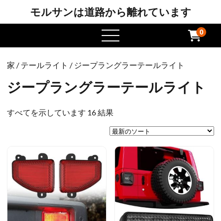
モルサンは道路から離れています
0
メ
ニ
ュ
家
/
テールライト
/ ジープラングラーテールライト
ー
を
ジープラングラーテールライト
開
き
最
すべてを示しています 16 結果
ま
新
す
の
ソ
ー
ト