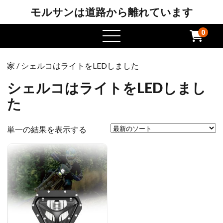
モルサンは道路から離れています
0
メ
ニ
ュ
家
/ シェルコはライトをLEDしました
ー
を
シェルコはライトをLEDしまし
開
た
き
ま
単一の結果を表示する
す