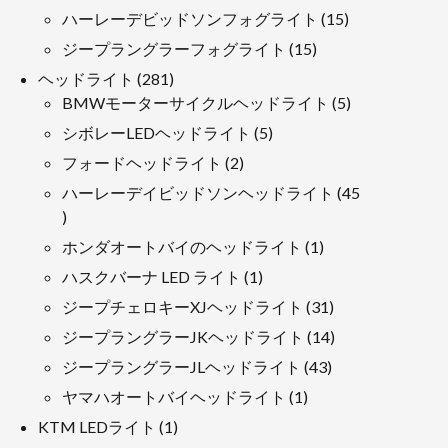
品
製
15
ハーレーデビッドソンフォグライト
15
品
製
15
ジープラングラーフォグライト
15
品
製
281
ヘッドライト
281
品
製
5
BMWモーターサイクルヘッドライト
5
品
製
5
シボレーLEDヘッドライト
5
品
製
2
フォードヘッドライト
2
品
製
ハーレーデイビッドソンヘッドライト
45
品
45
製
1
ホンダオートバイのヘッドライト
1
品
製
1
ハスクバーナ LED ライト
1
品
製
31
ジープチェロキーXJヘッドライト
31
品
製
14
ジープラングラーJKヘッドライト
14
品
製
43
ジープラングラーJLヘッドライト
43
品
製
1
ヤマハオートバイヘッドライト
1
品
製
1
KTM LEDライト
1
品