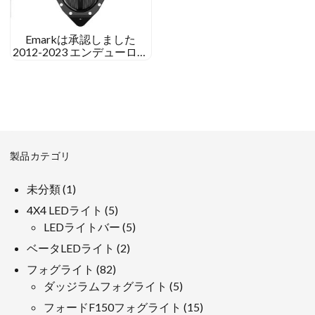
Emarkは承認しました
2012-2023 エンデューロシ
ェルコ 125 250 300 450 500
LEDヘッドライト
製品カテゴリ
1
未分類
1
製
5
4X4 LEDライト
5
品
製
5
LEDライトバー
5
品
製
2
ベータLEDライト
2
品
製
82
フォグライト
82
品
製
5
ダッジラムフォグライト
5
品
製
15
フォードF150フォグライト
15