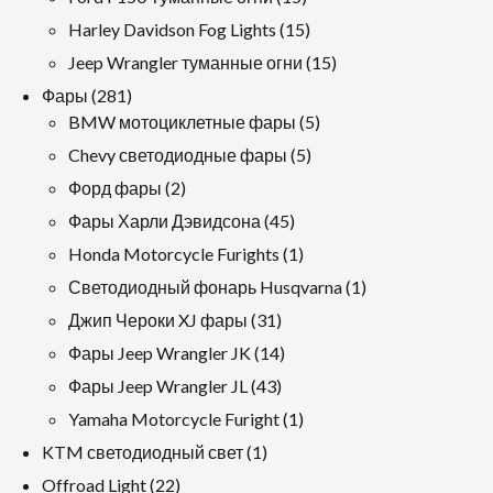
продукция
15
Harley Davidson Fog Lights
15
продукция
15
Jeep Wrangler туманные огни
15
продукция
281
Фары
281
продукция
5
BMW мотоциклетные фары
5
продукция
5
Chevy светодиодные фары
5
продукция
2
Форд фары
2
продукция
45
Фары Харли Дэвидсона
45
продукция
1
Honda Motorcycle Furights
1
продукт
1
Светодиодный фонарь Husqvarna
1
продукт
31
Джип Чероки XJ фары
31
продукция
14
Фары Jeep Wrangler JK
14
продукция
43
Фары Jeep Wrangler JL
43
продукция
1
Yamaha Motorcycle Furight
1
продукт
1
KTM светодиодный свет
1
продукт
22
Offroad Light
22