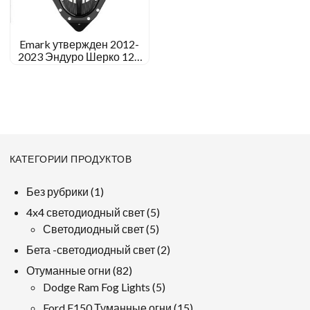
Emark утвержден 2012-
2023 Эндуро Шерко 125
250 300 450 500
Светодиодная фара
КАТЕГОРИИ ПРОДУКТОВ
1
Без рубрики
1
продукт
5
4x4 светодиодный свет
5
5
продукция
Светодиодный свет
5
продукция
2
Бета -светодиодный свет
2
продукция
82
Отуманные огни
82
продукция
5
Dodge Ram Fog Lights
5
продукция
15
Ford F150 Туманные огни
15