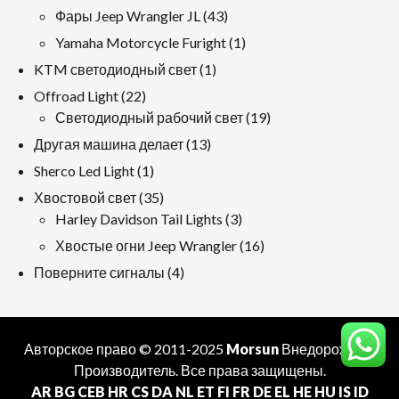
продукция
43
Фары Jeep Wrangler JL
43
продукция
1
Yamaha Motorcycle Furight
1
продукт
1
KTM светодиодный свет
1
продукт
22
Offroad Light
22
продукция
19
Светодиодный рабочий свет
19
продукция
13
Другая машина делает
13
продукция
1
Sherco Led Light
1
продукт
35
Хвостовой свет
35
продукция
3
Harley Davidson Tail Lights
3
продукция
16
Хвостые огни Jeep Wrangler
16
продукция
4
Поверните сигналы
4
продукция
Авторское право © 2011-2025
Morsun
Внедорожный
Производитель
. Все права защищены.
AR
BG
CEB
HR
CS
DA
NL
ET
FI
FR
DE
EL
HE
HU
IS
ID