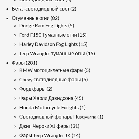
продукция
2
Бета -светодиодный свет
2
продукция
82
Отуманные огни
82
продукция
5
Dodge Ram Fog Lights
5
продукция
15
Ford F150 Туманные огни
15
продукция
15
Harley Davidson Fog Lights
15
продукция
15
Jeep Wrangler туманные огни
15
продукция
281
Фары
281
продукция
5
BMW мотоциклетные фары
5
продукция
5
Chevy светодиодные фары
5
продукция
2
Форд фары
2
продукция
45
Фары Харли Дэвидсона
45
продукция
1
Honda Motorcycle Furights
1
продукт
1
Светодиодный фонарь Husqvarna
1
продукт
31
Джип Чероки XJ фары
31
продукция
14
Фары Jeep Wrangler JK
14