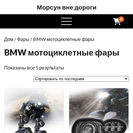
Морсун вне дороги
0
Открытое
меню
Дом
/
Фары
/ BMW мотоциклетные фары
BMW мотоциклетные фары
Сортируется
Показаны все 5 результаты
по
последним