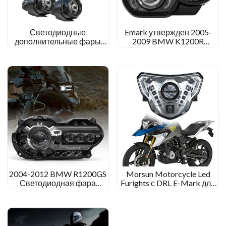
Светодиодные
Emark утвержден 2005-
дополнительные фары
2009 BMW K1200R
для BMW R1200GS,
светодиодная фара 2010-
интегрированные с
2013 BMW K1300R
наводнением/точечным
светодиодная фара
светом
2004-2012 BMW R1200GS
Morsun Motorcycle Led
Светодиодная фара
Furights с DRL E-Mark для
преобразование BMW R
BMW G310GS 2018-2021
1200 GS Adventure Purlight
G310R 2016-2021