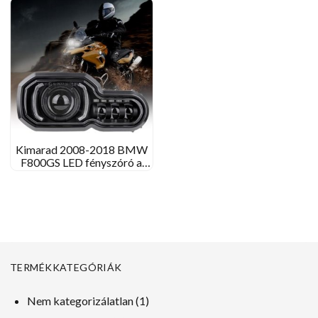
2021
Kimarad 2008-2018 BMW
F800GS LED fényszóró a
BMW F700GS F650GS
F800GS Adventure számára
TERMÉKKATEGÓRIÁK
1
Nem kategorizálatlan
1
termék