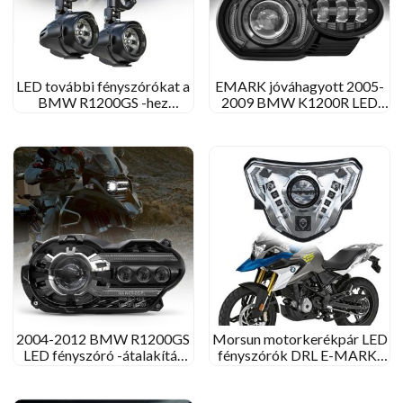
LED további fényszórókat a
EMARK jóváhagyott 2005-
BMW R1200GS -hez
2009 BMW K1200R LED
integrálva az árvíz/spot
fényszóró 2010-2013 BMW
fénybe
K1300R LED fényszóró
2004-2012 BMW R1200GS
Morsun motorkerékpár LED
LED fényszóró -átalakítás
fényszórók DRL E-MARK-
BMW R 1200 GS Adventure
val a BMW G310GS-hez
fényszóró frissítése
2018-2021 G310R 2016-