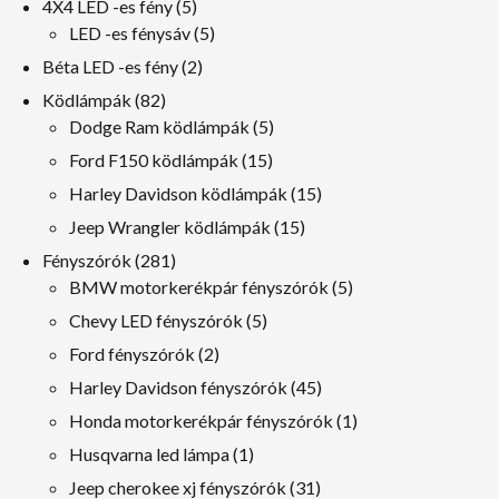
5
4X4 LED -es fény
5
termékek
5
LED -es fénysáv
5
termékek
2
Béta LED -es fény
2
termékek
82
Ködlámpák
82
termékek
5
Dodge Ram ködlámpák
5
termékek
15
Ford F150 ködlámpák
15
termékek
15
Harley Davidson ködlámpák
15
termékek
15
Jeep Wrangler ködlámpák
15
termékek
281
Fényszórók
281
termékek
5
BMW motorkerékpár fényszórók
5
termékek
5
Chevy LED fényszórók
5
termékek
2
Ford fényszórók
2
termékek
45
Harley Davidson fényszórók
45
termékek
1
Honda motorkerékpár fényszórók
1
termék
1
Husqvarna led lámpa
1
termék
31
Jeep cherokee xj fényszórók
31