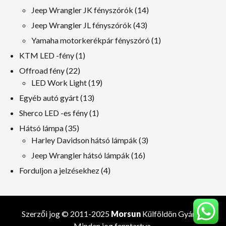
termékek
14
Jeep Wrangler JK fényszórók
14
termékek
43
Jeep Wrangler JL fényszórók
43
termékek
1
Yamaha motorkerékpár fényszóró
1
termék
1
KTM LED -fény
1
termék
22
Offroad fény
22
termékek
19
LED Work Light
19
termékek
13
Egyéb autó gyárt
13
termékek
1
Sherco LED -es fény
1
termék
35
Hátsó lámpa
35
termékek
3
Harley Davidson hátsó lámpák
3
termékek
16
Jeep Wrangler hátsó lámpák
16
termékek
4
Forduljon a jelzésekhez
4
termékek
Szerzői jog © 2011-2025
Morsun
Külföldön
Gyártó
.
Minden jog fenntartva.