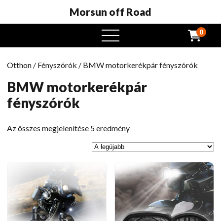
Morsun off Road
0
Nyissa
meg
a
Otthon
/
Fényszórók
/ BMW motorkerékpár fényszórók
menüt
BMW motorkerékpár
fényszórók
Legutóbbi
Az összes megjelenítése 5 eredmény
szerint
rendezve