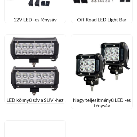
12V LED -es fénysáv
Off Road LED Light Bar
LED könnyű sáv a SUV -hez
Nagy teljesítményű LED -es
fénysáv