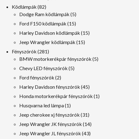
termékek
82
Ködlámpák
82
termékek
5
Dodge Ram ködlámpák
5
termékek
15
Ford F150 ködlámpák
15
termékek
15
Harley Davidson ködlámpák
15
termékek
15
Jeep Wrangler ködlámpák
15
termékek
281
Fényszórók
281
termékek
5
BMW motorkerékpár fényszórók
5
termékek
5
Chevy LED fényszórók
5
termékek
2
Ford fényszórók
2
termékek
45
Harley Davidson fényszórók
45
termékek
1
Honda motorkerékpár fényszórók
1
termék
1
Husqvarna led lámpa
1
termék
31
Jeep cherokee xj fényszórók
31
termékek
14
Jeep Wrangler JK fényszórók
14
termékek
43
Jeep Wrangler JL fényszórók
43