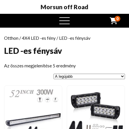
Morsun off Road
0
Nyissa
meg
a
Otthon
/
4X4 LED -es fény
/ LED -es fénysáv
menüt
LED -es fénysáv
Legutóbbi
Az összes megjelenítése 5 eredmény
szerint
rendezve