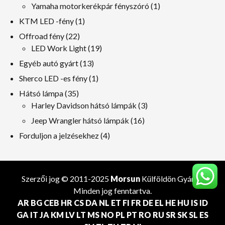
termékek
1
Yamaha motorkerékpár fényszóró
1
termék
1
KTM LED -fény
1
termék
22
Offroad fény
22
termékek
19
LED Work Light
19
termékek
13
Egyéb autó gyárt
13
termékek
1
Sherco LED -es fény
1
termék
35
Hátsó lámpa
35
termékek
3
Harley Davidson hátsó lámpák
3
termékek
16
Jeep Wrangler hátsó lámpák
16
termékek
4
Forduljon a jelzésekhez
4
termékek
Szerzői jog © 2011-2025
Morsun
Külföldön
Gyártó
.
Minden jog fenntartva.
AR
BG
CEB
HR
CS
DA
NL
ET
FI
FR
DE
EL
HE
HU
IS
ID
GA
IT
JA
KM
LV
LT
MS
NO
PL
PT
RO
RU
SR
SK
SL
ES