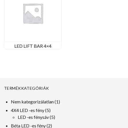
LED LIFT BAR 4×4
TERMÉKKATEGÓRIÁK
1
Nem kategorizálatlan
1
termék
5
4X4 LED -es fény
5
termékek
5
LED -es fénysáv
5
termékek
2
Béta LED -es fény
2