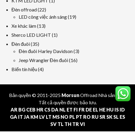
1
KTM LED LIGHT
1
phẩm
phẩm
sản
22
Đèn offroad
22
phẩm
các
19
LED công việc ánh sáng
19
sản
các
13
Xe khác làm
13
phẩm
sản
các
1
Sherco LED LIGHT
1
phẩm
sản
sản
35
Đèn đuôi
35
phẩm
phẩm
các
3
Đèn đuôi Harley Davidson
3
sản
các
16
Jeep Wrangler Đèn đuôi
16
phẩm
sản
các
4
Biến tín hiệu
4
phẩm
sản
các
phẩm
sản
phẩm
Bản quyền © 2011-2025
Morsun
Offroad
Nhà sản xuất
.
Tất cả quyền được bảo lưu.
AR
BG
CEB
HR
CS
DA
NL
ET
FI
FR
DE
EL
HE
HU
IS
ID
GA
IT
JA
KM
LV
LT
MS
NO
PL
PT
RO
RU
SR
SK
SL
ES
SV
TL
TH
TR
VI