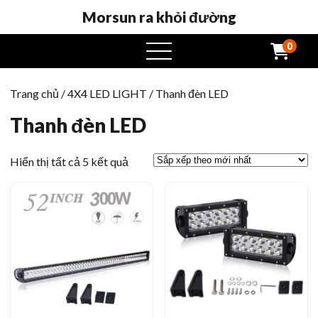
Morsun ra khỏi đường
0
Mở
menu
Trang chủ
/
4X4 LED LIGHT
/ Thanh đèn LED
Thanh đèn LED
Sắp
Hiển thị tất cả 5 kết quả
xếp
theo
mới
nhất