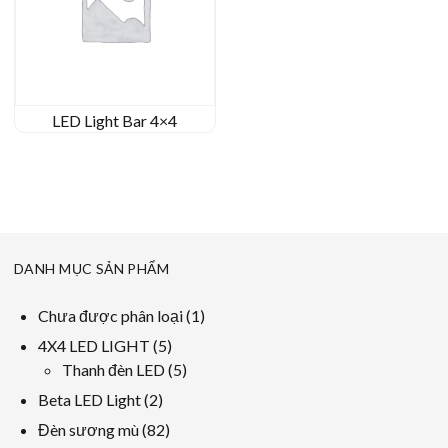
LED Light Bar 4×4
DANH MỤC SẢN PHẨM
1
Chưa được phân loại
1
sản
5
4X4 LED LIGHT
5
phẩm
các
5
Thanh đèn LED
5
sản
các
2
Beta LED Light
2
phẩm
sản
các
82
Đèn sương mù
82
phẩm
sản