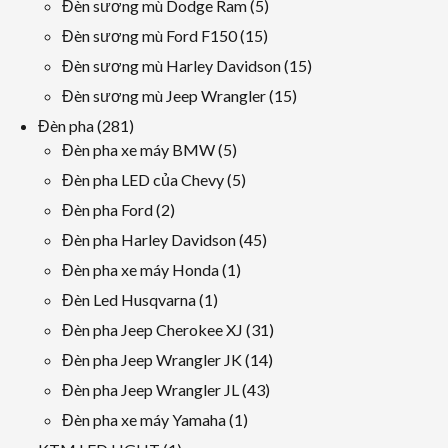
các
5
Đèn sương mù Dodge Ram
5
phẩm
sản
các
15
Đèn sương mù Ford F150
15
phẩm
sản
các
15
Đèn sương mù Harley Davidson
15
phẩm
sản
các
15
Đèn sương mù Jeep Wrangler
15
phẩm
sản
các
281
Đèn pha
281
phẩm
sản
các
5
Đèn pha xe máy BMW
5
phẩm
sản
các
5
Đèn pha LED của Chevy
5
phẩm
sản
các
2
Đèn pha Ford
2
phẩm
sản
các
45
Đèn pha Harley Davidson
45
phẩm
sản
các
1
Đèn pha xe máy Honda
1
phẩm
sản
sản
1
Đèn Led Husqvarna
1
phẩm
phẩm
sản
31
Đèn pha Jeep Cherokee XJ
31
phẩm
các
14
Đèn pha Jeep Wrangler JK
14
sản
các
43
Đèn pha Jeep Wrangler JL
43
phẩm
sản
các
1
Đèn pha xe máy Yamaha
1
phẩm
sản
sản