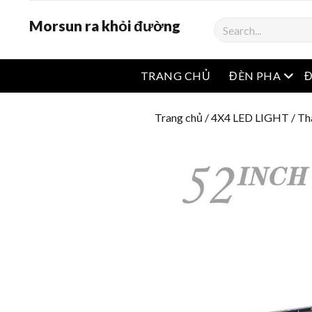
Morsun ra khỏi đường
Tìm
kiếm
Mở 
TRANG CHỦ
ĐÈN PHA
Trang chủ
/
4X4 LED LIGHT
/
Th