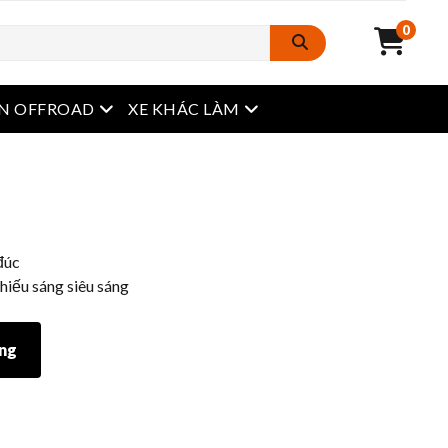
0
Mở menu
Mở menu
N OFFROAD
XE KHÁC LÀM
đúc
hiếu sáng siêu sáng
àng