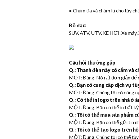
● Chùm tia và chùm lũ cho tùy c
Đồ đạc:
SUV, ATV, UTV, XE HƠI, Xe máy, X
Câu hỏi thường gặp
Q.: Thanh đèn này có cắm và c
MỘT: Đúng, Nó rất đơn giản để c
Q.: Bạn có cung cấp dịch vụ tù
MỘT: Đúng, Chúng tôi có công ng
Q.: Có thể in logo trên nhà ở 
MỘT: Đúng, Bạn có thể in bất kỳ 
Q.: Tôi có thể mua sản phẩm c
MỘT: Đúng, Bạn có thể gửi tin nh
Q.: Tôi có thể tạo logo trên h
MỘT: Đúng, Chúng tôi có thể tùy 