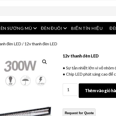
menu
Mở menu
Mở menu
ĐÈN SƯƠNG MÙ
ĐÈN ĐUÔI
BIẾN TÍN HIỆU
ĐÈ
anh đèn LED
/ 12v thanh đèn LED
12v thanh đèn LED
● Sự tản nhiệt lớn vì vỏ nhôm 
● Chip LED phát sáng cao để c
12v
Thêm vào giỏ h
thanh
đèn
LED
Số