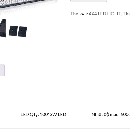
lượng
Thể loại:
4X4 LED LIGHT
,
Tha
LED Qty: 100*3W LED
Nhiệt độ màu: 600