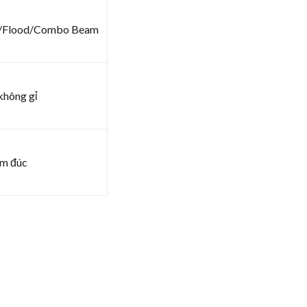
ot/Flood/Combo Beam
không gỉ
ôm đúc