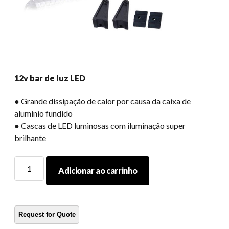
12v bar de luz LED
● Grande dissipação de calor por causa da caixa de
alumínio fundido
● Cascas de LED luminosas com iluminação super
brilhante
12v
Adicionar ao carrinho
bar
de
luz
LED
quantidade