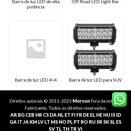
Barra de luz LED de alta
Off Road LED Light Bar
potência
Barra de luz LED 4×4
Barra de luz LED para SUV
Direitos autorais © 2011-2025
Morsun
Fora da estrada
Fabricante
. Todos os direitos reservados.
AR
BG
CEB
HR
CS
DA
NL
ET
FI
FR
DE
EL
HE
HU
IS
ID
GA
IT
JA
KM
LV
LT
MS
NO
PL
PT
RO
RU
SR
SK
SL
ES
SV
TL
TH
TR
VI