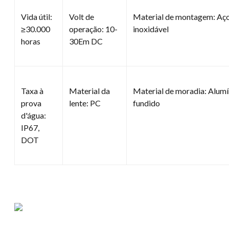
Vida útil:
Volt de
Material de montagem: Aç
≥30.000
operação: 10-
inoxidável
horas
30Em DC
Taxa à
Material da
Material de moradia: Alumí
prova
lente: PC
fundido
d'água:
IP67,
DOT