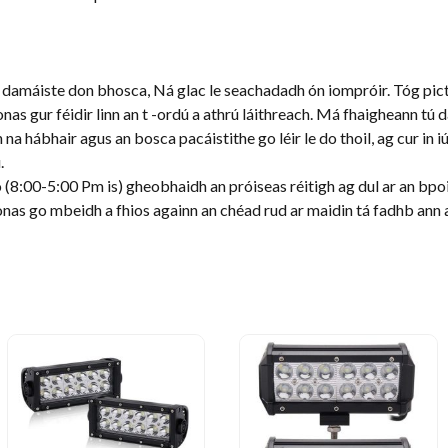
amáiste don bhosca, Ná glac le seachadadh ón iompróir. Tóg picti
ir ionas gur féidir linn an t -ordú a athrú láithreach. Má fhaigheann t
na hábhair agus an bosca pacáistithe go léir le do thoil, ag cur in iú
.
(8:00-5:00 Pm is) gheobhaidh an próiseas réitigh ag dul ar an bpoin
onas go mbeidh a fhios againn an chéad rud ar maidin tá fadhb ann