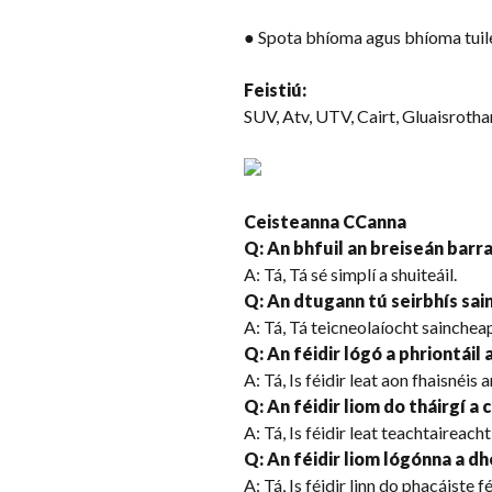
● Spota bhíoma agus bhíoma tuile
Feistiú:
SUV, Atv, UTV, Cairt, Gluaisrothar,
Ceisteanna CCanna
Q: An bhfuil an breiseán bar
A: Tá, Tá sé simplí a shuiteáil.
Q: An dtugann tú seirbhís sa
A: Tá, Tá teicneolaíocht sainchea
Q: An féidir lógó a phriontáil
A: Tá, Is féidir leat aon fhaisnéis a
Q: An féidir liom do tháirgí a 
A: Tá, Is féidir leat teachtaireach
Q: An féidir liom lógónna a 
A: Tá, Is féidir linn do phacáiste 