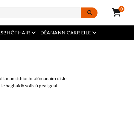
0
roghchlár oscailte
roghchlár oscailt
ASBHÓTHAIR
DÉANANN CARR EILE
l ar an tithíocht alúmanaim dísle
le haghaidh soilsiú geal geal