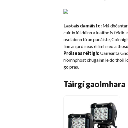
Lastais damáiste:
Má dhéantar d
cuir in iúl dúinn a luaithe is féid
osclaíonn tú an pacáiste, Coinnigh 
linn an próiseas éilimh seo a thosú
Próiseas réitigh:
Uaireanta Gnó 
ríomhphost chugainn le do thoil i
go pras.
Táirgí gaolmhara