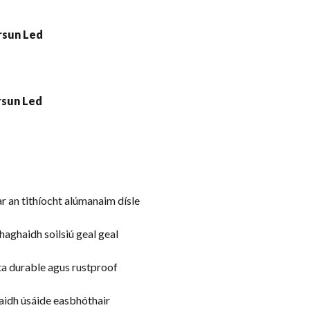
r an tithíocht alúmanaim dísle
haghaidh soilsiú geal geal
ta durable agus rustproof
aidh úsáide easbhóthair