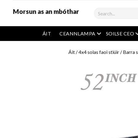
Morsun as an mbóthar
Cíor
roghchlár oscailt
r
ÁIT
CEANNLAMPA
SOILSE CEO
Áit
/
4x4 solas faoi stiúir
/
Barra s