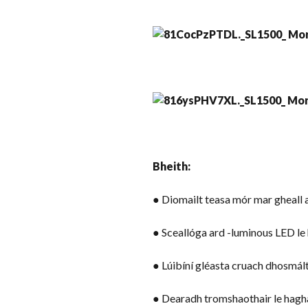
Bheith:
● Diomailt teasa mór mar gheall a
● Sceallóga ard -luminous LED le 
● Lúibíní gléasta cruach dhosmál
● Dearadh tromshaothair le hagh