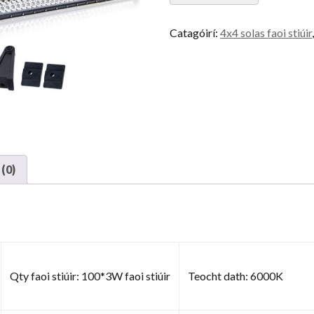
cainníocht
Catagóirí:
4x4 solas faoi stiúir
(0)
Qty faoi stiúir: 100*3W faoi stiúir
Teocht dath: 6000K