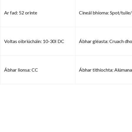
Ar fad: 52 orinte
Cineál bhíoma: Spot/tuil
Voltas oibriúcháin: 10-30I DC
Ábhar gléasta: Cruach dh
Ábhar lionsa: CC
Ábhar tithíochta: Alúmana