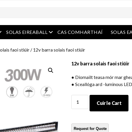
e
oghchlár oscailte
roghchlár oscailte
SOLAS EIREABALL
CAS COMHARTHAÍ
SOLAS E
olais faoi stiúir
/ 12v barra solais faoi stiúir
12v barra solais faoi stiúir
● Diomailt teasa mór mar gheal
● Sceallóga ard -luminous LED 
12v
Cuir le Cart
barra
solais
faoi
stiúir