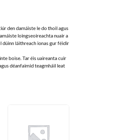
úr den damáiste le do thoil agus
ú damáiste loingseoireachta nuair a
l dúinn láithreach ionas gur féidir
te boise. Tar éis uaireanta cuir
 agus déanfaimid teagmháil leat