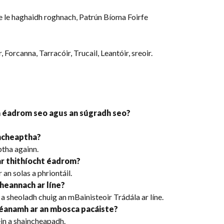
 le haghaidh roghnach, Patrún Bíoma Foirfe
 Forcanna, Tarracóir, Trucail, Leantóir, sreoir.
ra éadrom seo agus an súgradh seo?
incheaptha?
ptha againn.
 ar thithíocht éadrom?
r an solas a phriontáil.
cheannach ar líne?
t a sheoladh chuig an mBainisteoir Trádála ar líne.
dhéanamh ar an mbosca pacáiste?
féin a shaincheapadh.