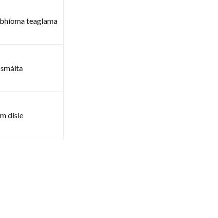
e/bhíoma teaglama
osmálta
m dísle