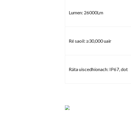
Lumen: 26000Lm
Ré saoil: ≥30,000 uair
Ráta uiscedhíonach: IP67, dot