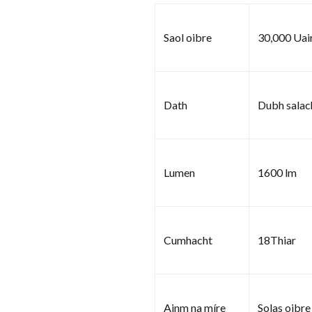
Saol oibre
30,000 Uai
Dath
Dubh salac
Lumen
1600 lm
Cumhacht
18Thiar
Ainm na míre
Solas oibre 