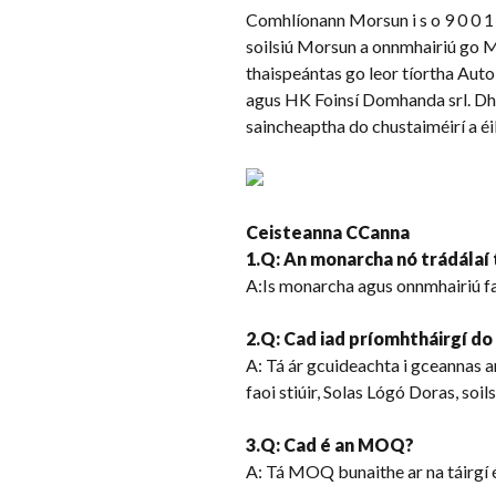
Comhlíonann Morsun i s o 9 0 0 1 B
soilsiú Morsun a onnmhairiú go Me
thaispeántas go leor tíortha Aut
agus HK Foinsí Domhanda srl. Dhír
saincheaptha do chustaiméirí a éi
Ceisteanna CCanna
1.Q: An monarcha nó trádálaí 
A:Is monarcha agus onnmhairiú faoi
2.Q: Cad iad príomhtháirgí d
A: Tá ár gcuideachta i gceannas a
faoi stiúir, Solas Lógó Doras, soil
3.Q: Cad é an MOQ?
A: Tá MOQ bunaithe ar na táirgí é