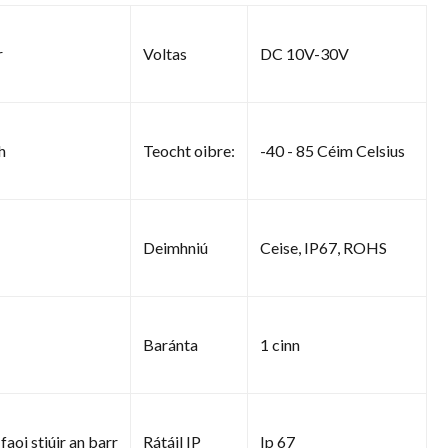
r
Voltas
DC 10V-30V
h
Teocht oibre:
-40 - 85 Céim Celsius
Deimhniú
Ceise, IP67, ROHS
Baránta
1 cinn
faoi stiúir an barr
Rátáil IP
Ip 67