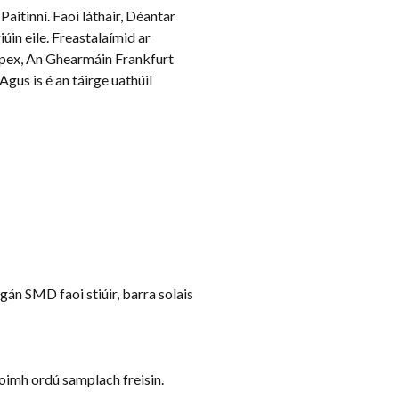
Paitinní. Faoi láthair, Déantar
úin eile. Freastalaímid ar
Appex, An Ghearmáin Frankfurt
gus is é an táirge uathúil
án SMD faoi stiúir, barra solais
roimh ordú samplach freisin.