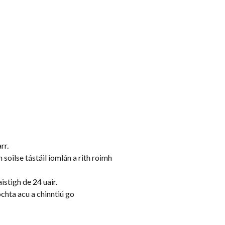
rr.
oilse tástáil iomlán a rith roimh
istigh de 24 uair.
chta acu a chinntiú go