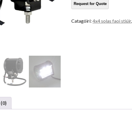
ardchumhachta
cainníocht
Catagóirí:
4x4 solas faoi stiúir
(0)