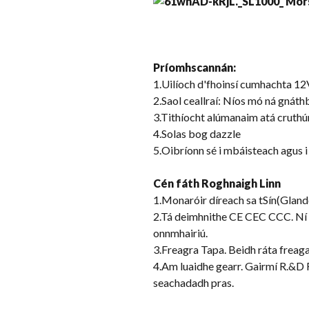
Príomhscannán
:
1.Uilíoch d'fhoinsí cumhachta 1
2.Saol ceallraí: Níos mó ná gnát
3.Tithíocht alúmanaim atá cruthú
4.Solas bog dazzle
5.Oibríonn sé i mbáisteach agus i
Cén fáth Roghnaigh Linn
1.Monaróir díreach sa tSín(Glandd
2.Tá deimhnithe CE CEC CCC. Ní dh
onnmhairiú.
3.Freagra Tapa. Beidh ráta freagar
4.Am luaidhe gearr. Gairmí R.&D 
seachadadh pras.