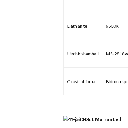
Dath an te
6500K
Uimhir shamhail
MS-2818
Cineál bhíoma
Bhíoma spo