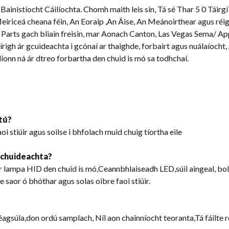
ainistíocht Cáilíochta. Chomh maith leis sin, Tá sé Thar 5 0 Táirgí 
iriceá cheana féin, An Eoraip ,An Áise, An Meánoirthear agus réigi
o Parts gach bliain freisin, mar Aonach Canton, Las Vegas Sema/ 
igh ár gcuideachta i gcónaí ar thaighde, forbairt agus nuálaíocht, A
líonn ná ár dtreo forbartha den chuid is mó sa todhchaí.
tú?
 stiúir agus soilse i bhfolach muid chuig tíortha eile
o chuideachta?
r lampa HID den chuid is mó,Ceannbhlaiseadh LED,súil aingeal, bolg
se saor ó bhóthar agus solas oibre faoi stiúir.
agsúla,don ordú samplach, Níl aon chainníocht teoranta,Tá fáilte 