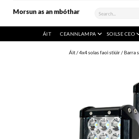
Morsun as an mbóthar
Cíor
roghchlár oscailt
r
ÁIT
CEANNLAMPA
SOILSE CEO
Áit
/
4x4 solas faoi stiúir
/
Barra s