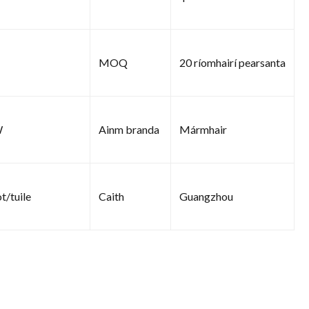
MOQ
20 ríomhairí pearsanta
W
Ainm branda
Mármhair
t/tuile
Caith
Guangzhou