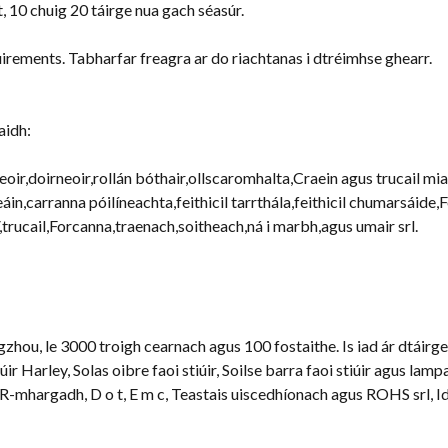
, 10 chuig 20 táirge nua gach séasúr.
uirements
. Tabharfar freagra ar do riachtanas i dtréimhse ghearr.
aidh:
teoir,doirneoir,rollán bóthair,ollscaromhalta,Craein agus trucail m
teáin,carranna póilíneachta,feithicil tarrthála,feithicil chumarsáide
trucail,Forcanna,traenach,soitheach,ná i marbh,agus umair srl.
zhou, le 3000 troigh cearnach agus 100 fostaithe. Is iad ár dtáirg
 Harley, Solas oibre faoi stiúir, Soilse barra faoi stiúir agus lampa
 R-mhargadh, D o t, E m c, Teastais uiscedhíonach agus ROHS srl, I