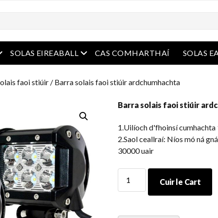
e
oghchlár oscailte
roghchlár oscailte
SOLAS EIREABALL
CAS COMHARTHAÍ
SOLAS E
olais faoi stiúir
/ Barra solais faoi stiúir ardchumhachta
Barra solais faoi stiúir a
1.Uilíoch d'fhoinsí cumhacht
2.Saol ceallraí: Níos mó ná gn
30000 uair
Barra
Cuir le Cart
solais
faoi
stiúir