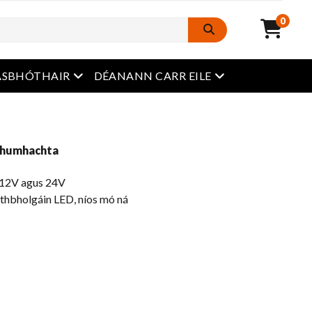
0
roghchlár oscailte
roghchlár oscailt
ASBHÓTHAIR
DÉANANN CARR EILE
rdchumhachta
a 12V agus 24V
áthbholgáin LED, níos mó ná