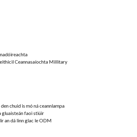
ianadóireachta
,Feithicil Ceannasaíochta Millitary
e den chuid is mó ná ceannlampa
 gluaisteán faoi stiúir
dir an dá linn glac le ODM