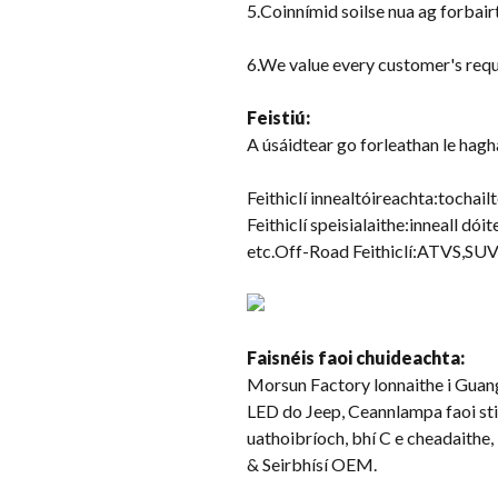
5.Coinnímid soilse nua ag forbairt
6.
We value every customer's req
Feistiú:
A úsáidtear go forleathan le hagh
Feithiclí innealtóireachta:tochail
Feithiclí speisialaithe:inneall dói
etc.Off-Road Feithiclí:ATVS,SUV,
Faisnéis faoi chuideachta:
Morsun Factory lonnaithe i Guang
LED do Jeep, Ceannlampa faoi stiúir
uathoibríoch, bhí C e cheadaithe,
& Seirbhísí OEM.