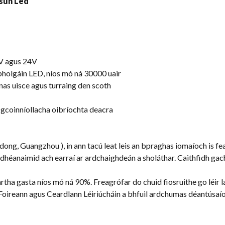
2V agus 24V
hbholgáin LED, níos mó ná 30000 uair
nas uisce agus turraing den scoth
 gcoinníollacha oibríochta deacra
ong, Guangzhou ), in ann tacú leat leis an bpraghas iomaíoch is fea
éanaimid ach earraí ar ardchaighdeán a sholáthar. Caithfidh gach s
tha gasta níos mó ná 90%. Freagrófar do chuid fiosruithe go léir la
Foireann agus Ceardlann Léiriúcháin a bhfuil ardchumas déantúsaío