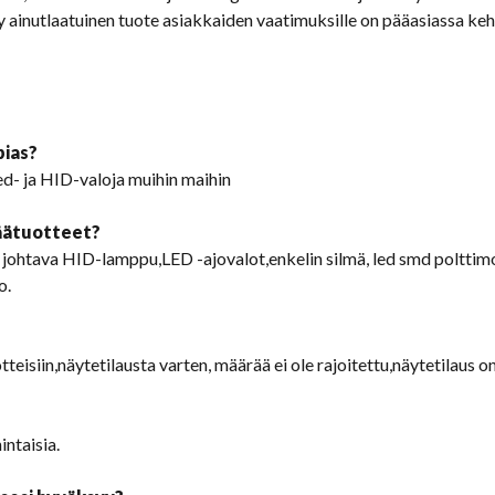
ity ainutlaatuinen tuote asiakkaiden vaatimuksille on pääasiassa 
pias?
d- ja HID-valoja muihin maihin
päätuotteet?
johtava HID-lamppu,LED -ajovalot,enkelin silmä, led smd polttimo
o.
teisiin,näytetilausta varten, määrää ei ole rajoitettu,näytetilaus o
ntaisia.