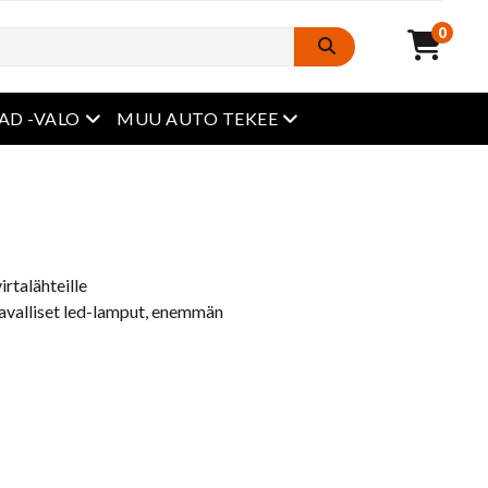
0
avaa valikko
avaa valikko
AD -VALO
MUU AUTO TEKEE
irtalähteille
avalliset led-lamput, enemmän