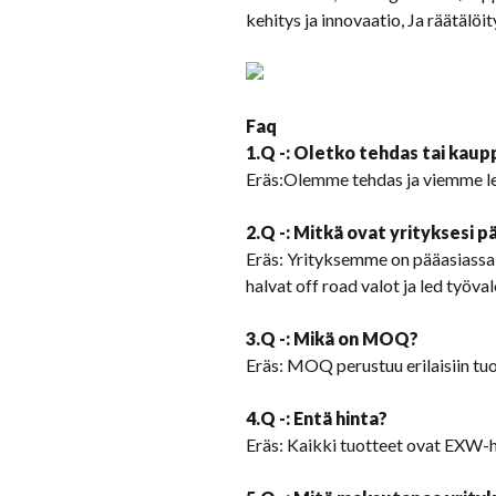
kehitys ja innovaatio, Ja räätälö
Faq
1.Q -: Oletko tehdas tai kaup
Eräs:Olemme tehdas ja viemme le
2.Q -: Mitkä ovat yrityksesi 
Eräs: Yrityksemme on pääasiassa 
halvat off road valot ja led työval
3.Q -: Mikä on MOQ?
Eräs: MOQ perustuu erilaisiin tuot
4.Q -: Entä hinta?
Eräs: Kaikki tuotteet ovat EXW-hi