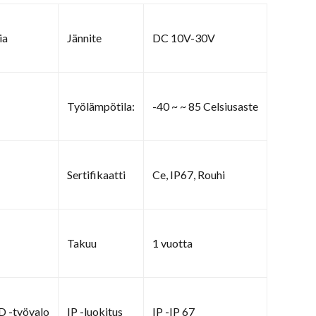
ia
Jännite
DC 10V-30V
Työlämpötila:
-40 ~ ~ 85 Celsiusaste
Sertifikaatti
Ce, IP67, Rouhi
Takuu
1 vuotta
D -työvalo
IP -luokitus
IP -IP 67