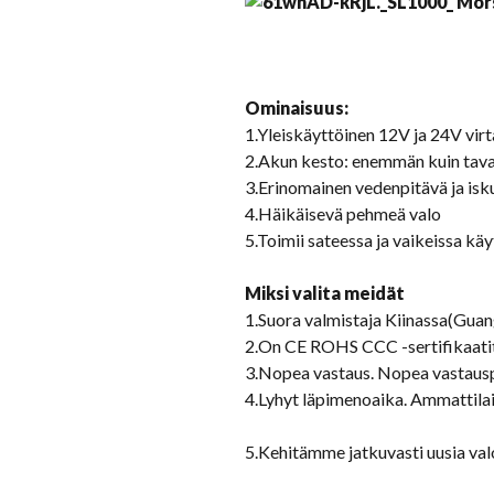
Ominaisuus
:
1.Yleiskäyttöinen 12V ja 24V virt
2.Akun kesto: enemmän kuin tava
3.Erinomainen vedenpitävä ja isk
4.Häikäisevä pehmeä valo
5.Toimii sateessa ja vaikeissa kä
Miksi valita meidät
1.Suora valmistaja Kiinassa(Guang
2.On CE ROHS CCC -sertifikaatit. 
3.Nopea vastaus. Nopea vastauspr
4.Lyhyt läpimenoaika. Ammattilain
5.Kehitämme jatkuvasti uusia valo