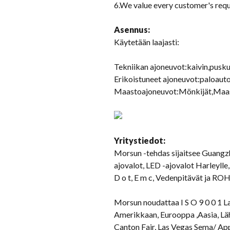
6.
We value every customer's req
Asennus:
Käytetään laajasti:
Tekniikan ajoneuvot:kaivin,puskur
Erikoistuneet ajoneuvot:paloauto,
Maastoajoneuvot:Mönkijät,Maastoa
Yritystiedot:
Morsun -tehdas sijaitsee Guangzh
ajovalot, LED -ajovalot Harleylle
D o t, E m c, Vedenpitävät ja ROH
Morsun noudattaa I S O 9 0 0 1 Laa
Amerikkaan, Eurooppa ,Aasia, Läh
Canton Fair, Las Vegas Sema/ App