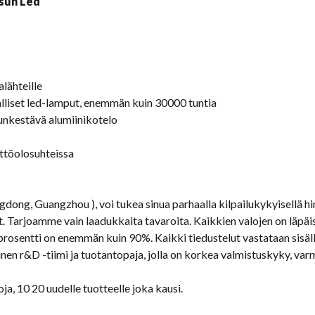
alähteille
lliset led-lamput, enemmän kuin 30000 tuntia
unkestävä alumiinikotelo
yttöolosuhteissa
dong, Guangzhou ), voi tukea sinua parhaalla kilpailukykyisellä hin
Tarjoamme vain laadukkaita tavaroita. Kaikkien valojen on läpäist
osentti on enemmän kuin 90%. Kaikki tiedustelut vastataan sisällä
en r&D -tiimi ja tuotantopaja, jolla on korkea valmistuskyky, var
ja, 10 20 uudelle tuotteelle joka kausi.