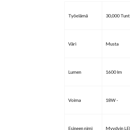
Työelämä
30,000 Tunt
Väri
Musta
Lumen
1600 lm
Voima
18W -
Esineen nimi
Myydyin LE