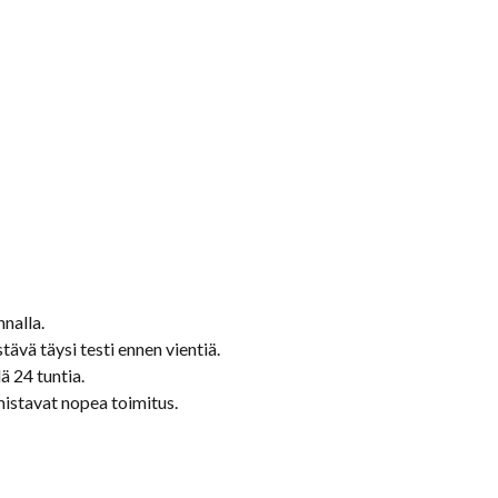
nalla.
ävä täysi testi ennen vientiä.
 24 tuntia.
mistavat nopea toimitus.