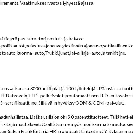
uirements
. Vaatimuksesi vastaa lyhyessä ajassa.
i,tiejyrä,puskutraktori,nosturi- ja kaivos-
poliisiautot,pelastus ajoneuvo,viestinnän ajoneuvo,sotilaallinen 
uto,kuorma -auto,Trukki,junat,laiva,linja -auto,ja tankit jne.
oussa, kanssa 3000 neliöjalat ja 100 työntekijät. Pääasiassa tuo
, LED -työvalo, LED -palkkivalot ja automaattinen LED -autovalaisin
S -sertifikaatit jne, Sillä välin hyväksy ODM & OEM -palvelut.
dunhallintaa. Lisäksi, sillä on ohi 5 0 patenttituotteet. Tällä hetkel
i -itä ja muut alueet. Osallistumme myös monissa maissa autoosien
ex, Saksa Frankfurtin ja HK: n globaalit lähteet jne. Yrityksemme 