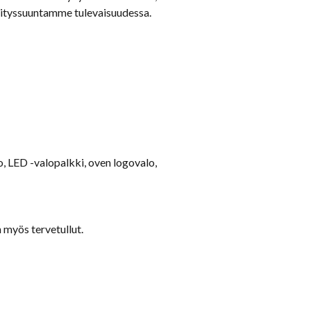
kehityssuuntamme tulevaisuudessa.
, LED -valopalkki, oven logovalo,
n myös tervetullut.