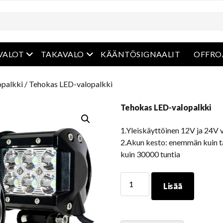
ko
avaa valikko
avaa valikko
VALOT
TAKAVALO
KÄÄNTÖSIGNAALIT
OFFRO
opalkki
/ Tehokas LED-valopalkki
Tehokas LED-valopalkki
1.Yleiskäyttöinen 12V ja 24V v
2.Akun kesto: enemmän kuin t
kuin 30000 tuntia
Tehokas
Lisää
LED-
valopalkki
määrä