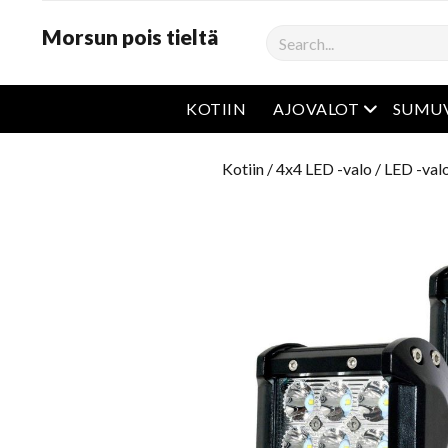
Morsun pois tieltä
Haku
avaa valik
KOTIIN
AJOVALOT
SUMU
Kotiin
/
4x4 LED -valo
/
LED -val