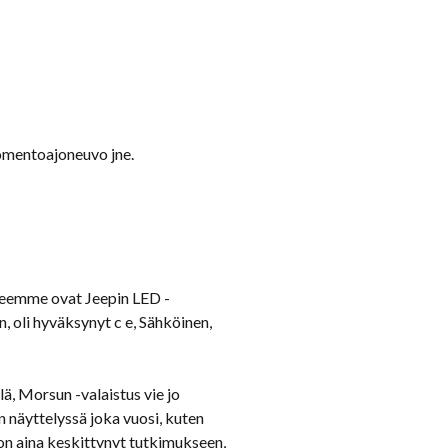
komentoajoneuvo jne.
tteemme ovat Jeepin LED -
, oli hyväksynyt c e, Sähköinen,
lä, Morsun -valaistus vie jo
 näyttelyssä joka vuosi, kuten
on aina keskittynyt tutkimukseen,