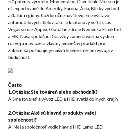
5 0 patenty výrobky. Momentálne, Osvetlenie Morsun je
už exportované do Ameriky, Európa ,Ázia, Blízky východ
a ďalšie regióny. Každoročne navštevujeme výstavu
automobilových dielov., ako je kantónový veľtrh, Las
Vegas sema/ Appex, Globálne zdroje Nemecka Frankfurt
a HK. Naša spoločnosť sa vždy zameriavala na výskum,
rozvoj a inovácie, a vlastný jedinečný produkt pre
zákazníka požaduje, je naším hlavne smerom vývoja v
budúcnosti.
Často
1.Otázka: Ste továreň alebo obchodník?
A:Sme továreň a vývoz LED a HID svetlá do iných krajín
2.Otázka: Aké sú hlavné produkty vašej
spoločnosti?
A: Naša spoločnosť vedie hlavne HID Lamp,LED