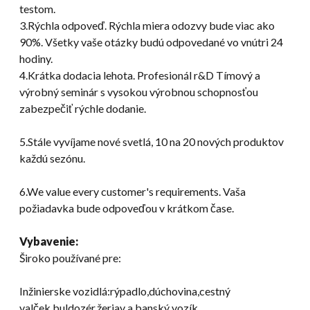
testom.
3.Rýchla odpoveď. Rýchla miera odozvy bude viac ako
90%. Všetky vaše otázky budú odpovedané vo vnútri 24
hodiny.
4.Krátka dodacia lehota. Profesionál r&D Tímový a
výrobný seminár s vysokou výrobnou schopnosťou
zabezpečiť rýchle dodanie.
5.Stále vyvíjame nové svetlá, 10 na 20 nových produktov
každú sezónu.
6.
We value every customer's requirements
. Vaša
požiadavka bude odpoveďou v krátkom čase.
Vybavenie:
Široko používané pre:
Inžinierske vozidlá:rýpadlo,dúchovina,cestný
valček,buldozér,žeriav a banský vozík