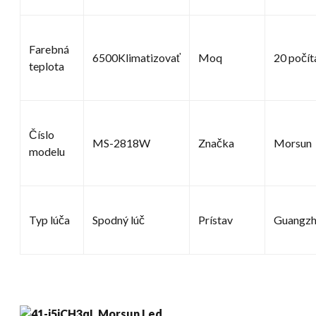
Farebná
6500Klimatizovať
Moq
20 počít
teplota
Číslo
MS-2818W
Značka
Morsun
modelu
Typ lúča
Spodný lúč
Prístav
Guangz